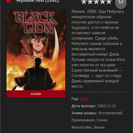
Черный лев (1992)
Япония, 1580г. Ода Нобунага
невероятным образом
получил доступ к оружию
будущего, и его войска не
оставляют шансов
соперникам. Среди убийц
Нобунаги самым сильным и
опасным является
бессмертный киборг Дома.
Лучшие ниндзя из клана Кога
уже полегли от его руки.
Единственный выживший —
Сисимару — идет по следу
Домы одержимый жаждой
мести.
аниме
Год:
1992
Дата выхода:
1992-11-21
Аниме жанры:
Исторический,
Приключения, Сёнен,
Фантастика, Экшен