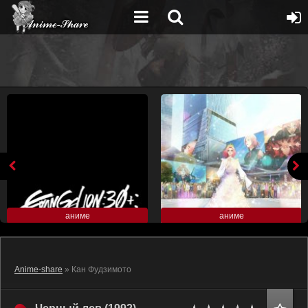
аниме
аниме
Anime-share
» Кан Фудзимото