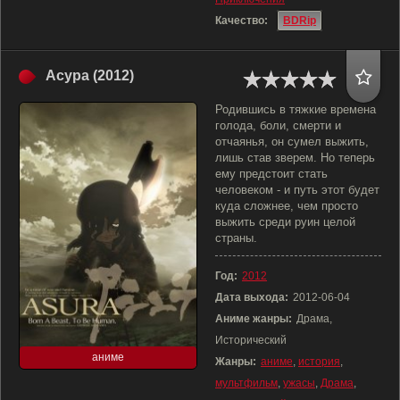
Качество:
BDRip
Асура (2012)
Родившись в тяжкие времена
голода, боли, смерти и
отчаянья, он сумел выжить,
лишь став зверем. Но теперь
ему предстоит стать
человеком - и путь этот будет
куда сложнее, чем просто
выжить среди руин целой
страны.
Год:
2012
Дата выхода:
2012-06-04
Аниме жанры:
Драма,
Исторический
аниме
Жанры:
аниме
,
история
,
мультфильм
,
ужасы
,
Драма
,