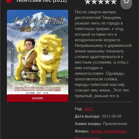
Тибетский пес (2011)
После смерти матери,
десятилетний Тяньцзинь
уезжает жить из города в
тибетскую прерию, к отцу,
который оставил его в
младенческом возрасте.
Непривыкшему к деревенской
жизни мальчику поначалу
сложно адаптироваться к
местным условиям, а отец с
ним холоден и
немногословен. Однажды,
золотоволосая собака,
породы тибетский мастиф,
спасает ему жизнь. Этот пес
пришлый, раньше его в
аниме
Год:
2011
Дата выхода:
2011-06-06
Аниме жанры:
Приключения
Жанры:
аниме
,
мультфильм
,
Приключения