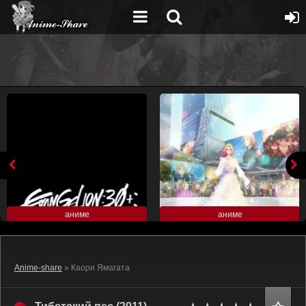
аниме
аниме
Anime-share
» Каори Ямагата