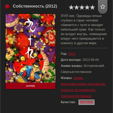
Собственность (2012)
XVIII век. Однажды ночью
глубоко в горах человек
сбивается с пути и находит
небольшой храм. Как только
он входит внутрь, помещение
вокруг него превращается в
комнату в другом мире.
Год:
2012
Дата выхода:
2012-06-04
Аниме жанры:
Исторический,
Сверхъестественное
Жанры:
аниме
,
короткометражка
,
мультфильм
,
аниме
фэнтези
,
Исторический
,
Сверхъестественное
Качество:
HDTVRip