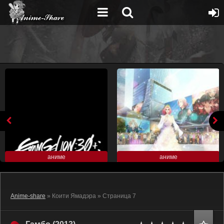
аниме
аниме
Anime-share
» Коити Ямадэра » Страница 7