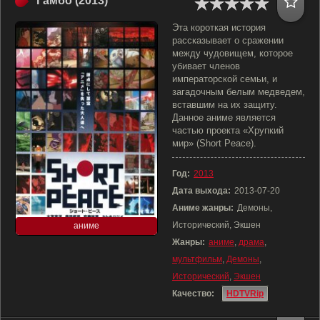
Гамбо (2013)
Эта короткая история
рассказывает о сражении
между чудовищем, которое
убивает членов
императорской семьи, и
загадочным белым медведем,
вставшим на их защиту.
Данное аниме является
частью проекта «Хрупкий
мир» (Short Peace).
Год:
2013
Дата выхода:
2013-07-20
Аниме жанры:
Демоны,
Исторический, Экшен
аниме
Жанры:
аниме
,
драма
,
мультфильм
,
Демоны
,
Исторический
,
Экшен
Качество:
HDTVRip