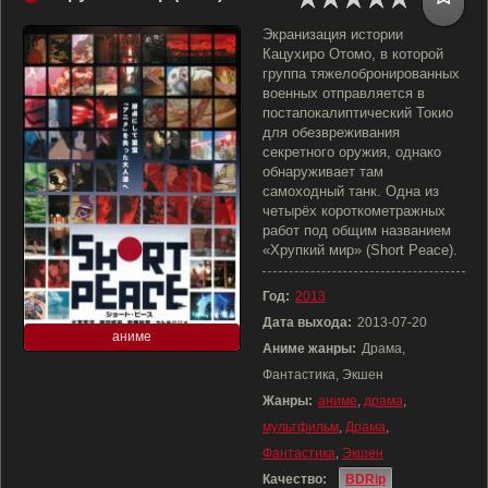
Экранизация истории
Кацухиро Отомо, в которой
группа тяжелобронированных
военных отправляется в
постапокалиптический Токио
для обезвреживания
секретного оружия, однако
обнаруживает там
самоходный танк. Одна из
четырёх короткометражных
работ под общим названием
«Хрупкий мир» (Short Peace).
Год:
2013
Дата выхода:
2013-07-20
аниме
Аниме жанры:
Драма,
Фантастика, Экшен
Жанры:
аниме
,
драма
,
мультфильм
,
Драма
,
Фантастика
,
Экшен
Качество:
BDRip