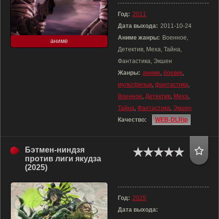
Год:
2011
Дата выхода:
2011-10-24
Аниме жанры:
Военное,
аниме
Детектив, Меха, Тайна,
Фантастика, Экшен
Жанры:
аниме
,
боевик
,
мультфильм
,
фантастика
,
Военное
,
Детектив
,
Меха
,
Тайна
,
Фантастика
,
Экшен
Качество:
WEB-DLRip
Бэтмен-ниндзя
против лиги якудза
(2025)
Год:
2025
Дата выхода: