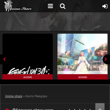
аниме
аниме
Anime-share
» Коити Ямадэра