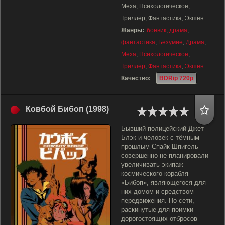
Меха, Психологическое,
Триллер, Фантастика, Экшен
Жанры:
боевик
,
драма
,
фантастика
,
Безумие
,
Драма
,
Меха
,
Психологическое
,
Триллер
,
Фантастика
,
Экшен
Качество:
BDRip 720p
Ковбой Бибоп (1998)
Бывший полицейский Джет
Блэк и человек с тёмным
прошлым Спайк Шпигель
совершенно не планировали
увеличивать экипаж
космического корабля
«Бибоп», являющегося для
них домом и средством
передвижения. Но сети,
раскинутые для поимки
дорогостоящих отбросов