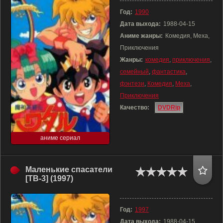
Год:
1990
Дата выхода:
1988-04-15
Аниме жанры:
Комедия, Меха,
Приключения
Жанры:
комедия
,
приключения
,
семейный
,
фантастика
,
фэнтези
,
Комедия
,
Меха
,
Приключения
Качество:
DVDRip
аниме сериал
Маленькие спасатели
[ТВ-3] (1997)
Год:
1997
Дата выхода:
1988-04-15