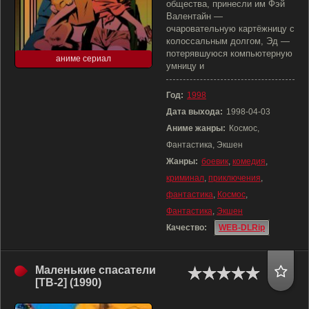
общества, принесли им Фэй
Валентайн —
очаровательную картёжницу с
колоссальным долгом, Эд —
потерявшуюся компьютерную
аниме сериал
умницу и
Год:
1998
Дата выхода:
1998-04-03
Аниме жанры:
Космос,
Фантастика, Экшен
Жанры:
боевик
,
комедия
,
криминал
,
приключения
,
фантастика
,
Космос
,
Фантастика
,
Экшен
Качество:
WEB-DLRip
Маленькие спасатели
[ТВ-2] (1990)