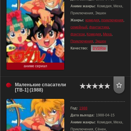
Аниме жанры:
Комедия, Меха,
Приключения, Экшен
Жанры:
комедия
,
приключения
,
семейный
,
фантастика
,
фэнтези
,
Комедия
,
Меха
,
Приключения
,
Экшен
Качество:
DVDRip
аниме сериал
Маленькие спасатели
[ТВ-1] (1988)
Год:
1988
Дата выхода:
1988-04-15
Аниме жанры:
Комедия, Меха,
Приключения, Сёнен,