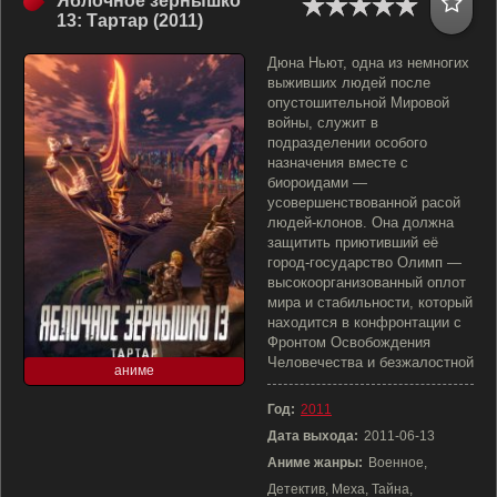
Яблочное зёрнышко
13: Тартар (2011)
Дюна Ньют, одна из немногих
выживших людей после
опустошительной Мировой
войны, служит в
подразделении особого
назначения вместе с
биороидами —
усовершенствованной расой
людей-клонов. Она должна
защитить приютивший её
город-государство Олимп —
высокоорганизованный оплот
мира и стабильности, который
находится в конфронтации с
Фронтом Освобождения
Человечества и безжалостной
аниме
Год:
2011
Дата выхода:
2011-06-13
Аниме жанры:
Военное,
Детектив, Меха, Тайна,