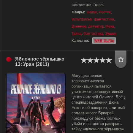
Фантастика, Экшен
Жанры:
аниме
,
боевик
,
мультфильм
,
фантастика
,
Военное
,
Детектив
,
Меха
,
Тайна
,
Фантастика
,
Экшен
Качество:
WEB-DLRip
Яблочное зёрнышко
13: Уран (2011)
Могущественная
террористическая
организация пытается
уничтожить репродуктивный
центр жителей Олимпа. Боец
спецподразделения Дюна
Ньют и её напарник, элитный
солдат-киборг Бриарей,
преследуют безжалостных
убийц и пытаются раскрыть
тайну «яблочного зёрнышка».