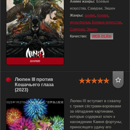
Аниме жанры:
Боевые
искусства, Самураи, Экшен
Жанры:
аниме
,
боевик
,
мультфильм
,
Боевые искусства
,
Самураи
,
Экшен
Качество:
WEB-DLRip
аниме
Люпен III против
Кошачьего глаза
(2023)
Люпен III вступает в схватку
с тремя сёстрами-воровками
за обладание картинами,
которые содержат ключ к
нахождению Камня фортуны,
приносящего удачу его