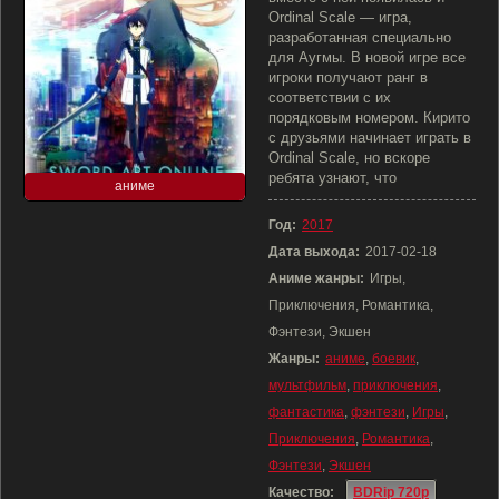
Ordinal Scale — игра,
разработанная специально
для Аугмы. В новой игре все
игроки получают ранг в
соответствии с их
порядковым номером. Кирито
с друзьями начинает играть в
Ordinal Scale, но вскоре
ребята узнают, что
аниме
Год:
2017
Дата выхода:
2017-02-18
Аниме жанры:
Игры,
Приключения, Романтика,
Фэнтези, Экшен
Жанры:
аниме
,
боевик
,
мультфильм
,
приключения
,
фантастика
,
фэнтези
,
Игры
,
Приключения
,
Романтика
,
Фэнтези
,
Экшен
Качество:
BDRip 720p