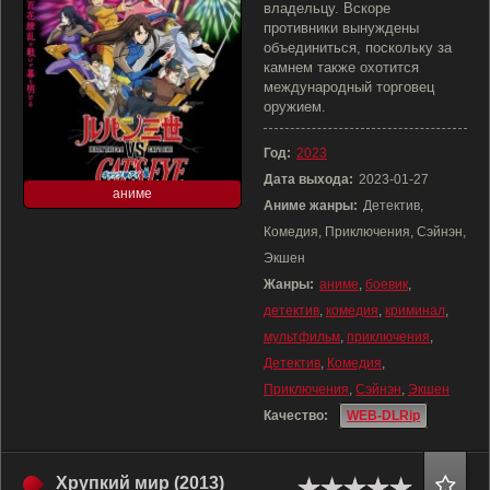
владельцу. Вскоре
противники вынуждены
объединиться, поскольку за
камнем также охотится
международный торговец
оружием.
Год:
2023
Дата выхода:
2023-01-27
аниме
Аниме жанры:
Детектив,
Комедия, Приключения, Сэйнэн,
Экшен
Жанры:
аниме
,
боевик
,
детектив
,
комедия
,
криминал
,
мультфильм
,
приключения
,
Детектив
,
Комедия
,
Приключения
,
Сэйнэн
,
Экшен
Качество:
WEB-DLRip
Хрупкий мир (2013)