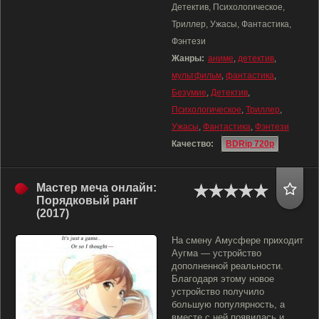
Детектив, Психологическое,
Триллер, Ужасы, Фантастика,
Фэнтези
Жанры:
аниме
,
детектив
,
мультфильм
,
фантастика
,
Безумие
,
Детектив
,
Психологическое
,
Триллер
,
Ужасы
,
Фантастика
,
Фэнтези
Качество:
BDRip 720p
Мастер меча онлайн:
Порядковый ранг
(2017)
На смену Амусфере приходит
Аугма — устройство
дополненной реальности.
Благодаря этому новое
устройство получило
большую популярность, а
вместе с ней появилась и