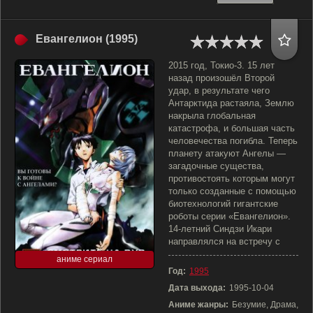
Евангелион (1995)
2015 год, Токио-3. 15 лет
назад произошёл Второй
удар, в результате чего
Антарктида растаяла, Землю
накрыла глобальная
катастрофа, и большая часть
человечества погибла. Теперь
планету атакуют Ангелы —
загадочные существа,
противостоять которым могут
только созданные с помощью
биотехнологий гигантские
роботы серии «Евангелион».
14-летний Синдзи Икари
направлялся на встречу с
аниме сериал
Год:
1995
Дата выхода:
1995-10-04
Аниме жанры:
Безумие, Драма,