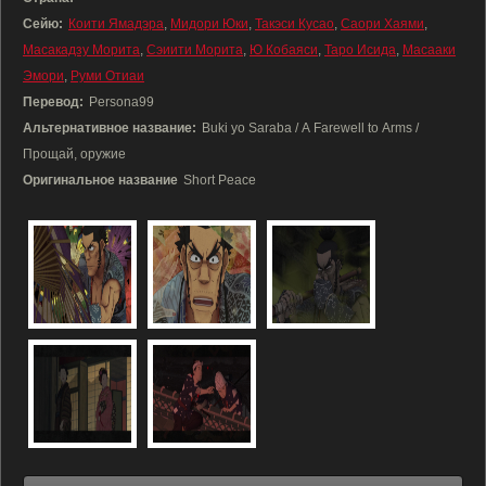
Сейю:
Коити Ямадэра
,
Мидори Юки
,
Такэси Кусао
,
Саори Хаями
,
Масакадзу Морита
,
Сэиити Морита
,
Ю Кобаяси
,
Таро Исида
,
Масааки
Эмори
,
Руми Отиаи
Перевод:
Persona99
Альтернативное название:
Buki yo Saraba / A Farewell to Arms /
Прощай, оружие
Оригинальное название
Short Peace