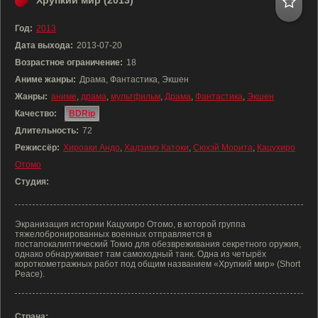
Хрупкий мир (2013)
Год:
2013
Дата выхода:
2013-07-20
Возрастное ограничение:
18
Аниме жанры:
Драма, Фантастика, Экшен
Жанры:
аниме
,
драма
,
мультфильм
,
Драма
,
Фантастика
,
Экшен
Качество:
BDRip
Длительность:
72
Режиссёр:
Хироаки Андо
,
Хадзимэ Катоки
,
Сюхэй Морита
,
Кацухиро
Отомо
Студия:
Экранизация истории Кацухиро Отомо, в которой группа
тяжелобронированных военных отправляется в
постапокалиптический Токио для обезвреживания секретного оружия,
однако обнаруживает там самоходный танк. Одна из четырёх
короткометражных работ под общим названием «Хрупкий мир» (Short
Peace).
Страна: