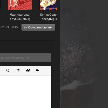
Маргинальная
Кулак Северной
служба (2023)
звезды [ТВ-1]
(1984)
6-2023, 18:45
Смотреть онлайн
ок
й список
ь ссылку
тавить защищенную ссылку
Вставить смайлик
Вставка скрытого текста
Вставка цитаты
Вставка спойлера