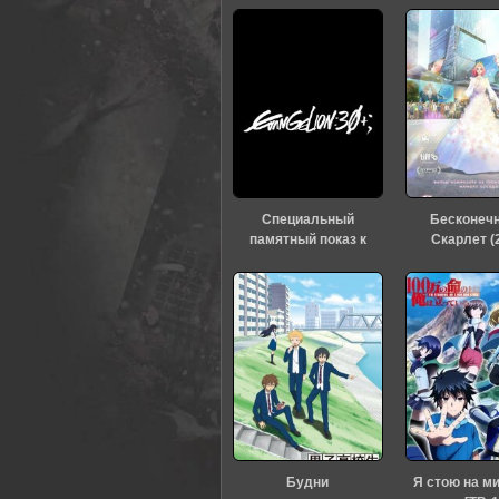
Специальный
Бесконеч
памятный показ к
Скарлет (
тридцатилетию
«Евангелиона» (2026)
Будни
Я стою на м