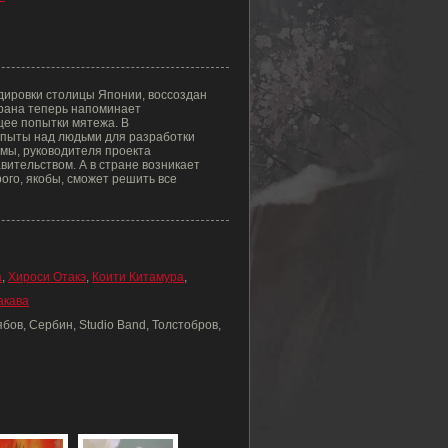
дировки столицы Японии, воссоздан
трана теперь напоминает
ее попытки мятежа. В
опыты над людьми для разработки
мы, руководителя проекта
вительством. А в стране возникает
ого, якобы, сможет решить все
а
,
Хироси Отакэ
,
Коити Китамура
,
акава
ов, Сербин, Studio Band, Толстобров,