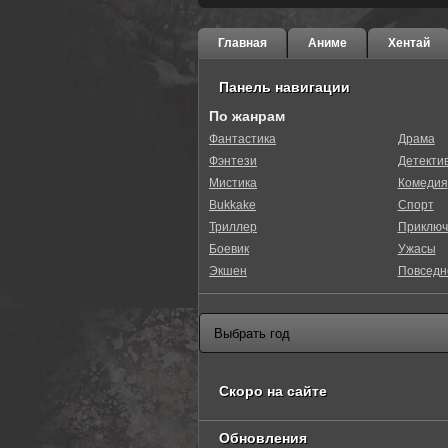
Главная
Аниме
Хентай
Панель навигации
По жанрам
Фантастика
Драма
Фэнтези
Детекти
Мистика
Комедия
Bukkake
Спорт
Триллер
Приключ
Боевик
Ужасы
Экшен
Повседн
Скоро на сайте
Обновления