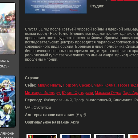
Студия:
Спустя 31 год после Третьей мировой войны и ядерной бомбар
новый город - Нью-Токио. Внешне все под контролем, однако с
профашистское государство, жесточайшим образом подавляющ
исследовательских центрах проводятся парапсихологические 
совершенного вида оружия. Военные в лице полковника Сикиси
биологических военных экспериментов, входят в конфликт с пра
религиозный культ сверхчеловека по имени Акира, приход котор
проблемы Японии.
ность
2025)
Страна:
Сейю:
Мицуо Ивата
,
Нодзому Сасаки
,
Мами Кояма
,
Тэссё Гэнд
Митихиро Икэмидзу
,
Юрико Футидзаки
,
Масааки Окура
,
Таро Ар
Перевод:
Дублированный, Проф. Многоголосый, Киномания, Ряб
ОРТ, Субтитры
Альтернативное название:
アキラ
Оригинальное название
Akira
иллионе