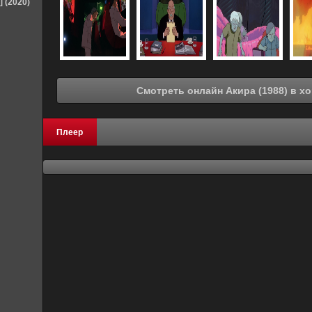
] (2020)
Смотреть о
Плеер