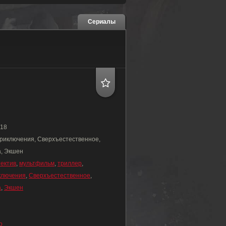
Сериалы
18
риключения, Сверхъестественное,
а, Экшен
тектив
,
мультфильм
,
триллер
,
ключения
,
Сверхъестественное
,
а
,
Экшен
о