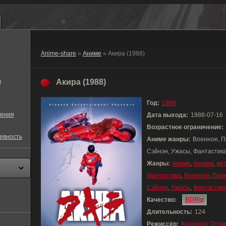
Anime-share
»
Аниме
» Акира (1988)
в
Акира (1988)
Год:
1988
ения
Дата выхода:
1988-07-16
Возрастное ограничение:
евность
Аниме жанры:
Военное, П
Сэйнэн, Ужасы, Фантастик
Жанры:
аниме
,
боевик
,
де
фантастика
,
Военное
,
При
Сэйнэн
,
Ужасы
,
Фантастик
Качество:
BDRip
Длительность:
124
Режиссёр:
Кацухиро Отом