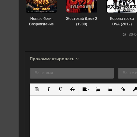
Новые боги:
Жестокий Джек 2
Корона греха
Возрождение
(1988)
OVA (2012)
Нэчжи (2021)
30-0
Прокомментировать
Полужирный
Курсив
Подчеркнутый
Зачеркнутый
Выравнивание
Нумерованный спис
Маркированны
Вставит
Вс