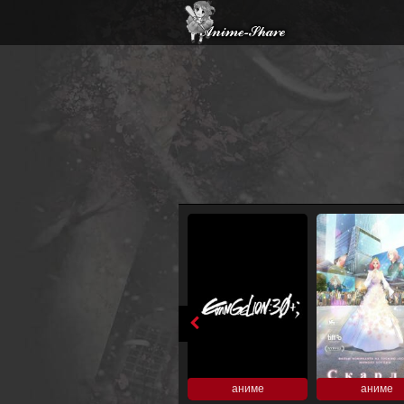
аниме
аниме