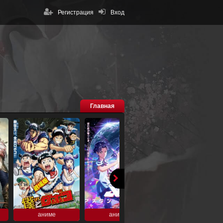
Регистрация
Вход
Главная
аниме
аниме
аниме