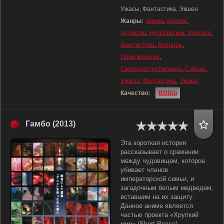
Ужасы, Фантастика, Экшен
Жанры:
аниме
,
боевик
,
детектив
,
мультфильм
,
триллер
,
фантастика
,
Военное
,
Приключения
,
Сверхъестественное
,
Сэйнэн
,
Ужасы
,
Фантастика
,
Экшен
Качество:
BDRip
Гамбо (2013)
Эта короткая история
рассказывает о сражении
между чудовищем, которое
убивает членов
императорской семьи, и
загадочным белым медведем,
вставшим на их защиту.
Данное аниме является
частью проекта «Хрупкий
мир» (Short Peace).