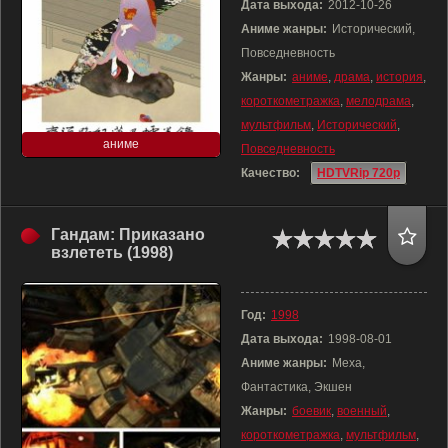
Дата выхода:
2012-10-26
Аниме жанры:
Исторический,
Повседневность
Жанры:
аниме
,
драма
,
история
,
короткометражка
,
мелодрама
,
мультфильм
,
Исторический
,
аниме
Повседневность
Качество:
HDTVRip 720p
Гандам: Приказано
взлететь (1998)
Год:
1998
Дата выхода:
1998-08-01
Аниме жанры:
Меха,
Фантастика, Экшен
Жанры:
боевик
,
военный
,
короткометражка
,
мультфильм
,