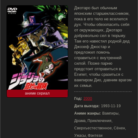
Джотаро был обычным
японским старшеклассником,
пока в его тело не вселился
дух. Чтобы обезопасить себя
от окружающих, Джотаро
добровольно сел в тюрьму.
Там его навестил родной дед
Джозеф Джостар и
предложил помочь
справиться с внутренней
силой. Позже парню
предстоит отправиться в
Египет, чтобы сразиться с
вампиром Дио, давним врагом
их семьи.
аниме сериал
Год:
2000
Дата выхода:
1993-11-19
Аниме жанры:
Вампиры,
Драма, Приключения,
Сверхъестественное, Сёнен,
Ужасы, Фэнтези