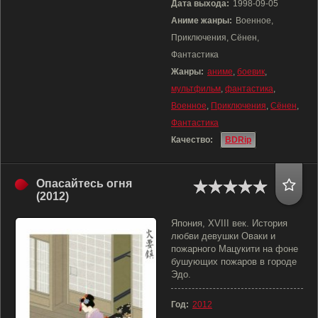
Дата выхода:
1998-09-05
Аниме жанры:
Военное,
Приключения, Сёнен,
Фантастика
Жанры:
аниме
,
боевик
,
мультфильм
,
фантастика
,
Военное
,
Приключения
,
Сёнен
,
Фантастика
Качество:
BDRip
Опасайтесь огня
(2012)
Япония, XVIII век. История
любви девушки Оваки и
пожарного Мацукити на фоне
бушующих пожаров в городе
Эдо.
Год:
2012