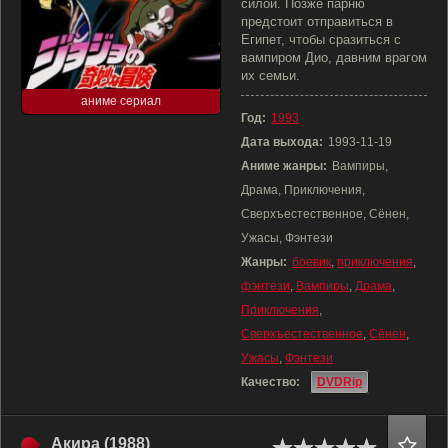
силой. Позже парню
предстоит отправиться в
Египет, чтобы сразиться с
вампиром Дио, давним врагом
их семьи.
аниме сериал
Год:
1993
Дата выхода:
1993-11-19
Аниме жанры:
Вампиры,
Драма, Приключения,
Сверхъестественное, Сёнен,
Ужасы, Фэнтези
Жанры:
боевик
,
приключения
,
фэнтези
,
Вампиры
,
Драма
,
Приключения
,
Сверхъестественное
,
Сёнен
,
Ужасы
,
Фэнтези
Качество:
DVDRip
Акира (1988)