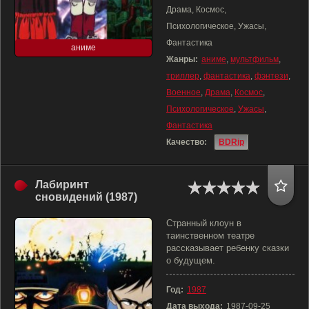
Драма, Космос,
Психологическое, Ужасы,
Фантастика
аниме
Жанры:
аниме
,
мультфильм
,
триллер
,
фантастика
,
фэнтези
,
Военное
,
Драма
,
Космос
,
Психологическое
,
Ужасы
,
Фантастика
Качество:
BDRip
Лабиринт
сновидений (1987)
Странный клоун в
таинственном театре
рассказывает ребенку сказки
о будущем.
Год:
1987
Дата выхода:
1987-09-25