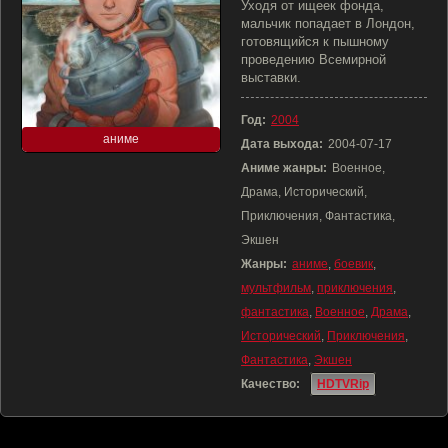
Уходя от ищеек фонда,
мальчик попадает в Лондон,
готовящийся к пышному
проведению Всемирной
выставки.
Год:
2004
аниме
Дата выхода:
2004-07-17
Аниме жанры:
Военное,
Драма, Исторический,
Приключения, Фантастика,
Экшен
Жанры:
аниме
,
боевик
,
мультфильм
,
приключения
,
фантастика
,
Военное
,
Драма
,
Исторический
,
Приключения
,
Фантастика
,
Экшен
Качество:
HDTVRip