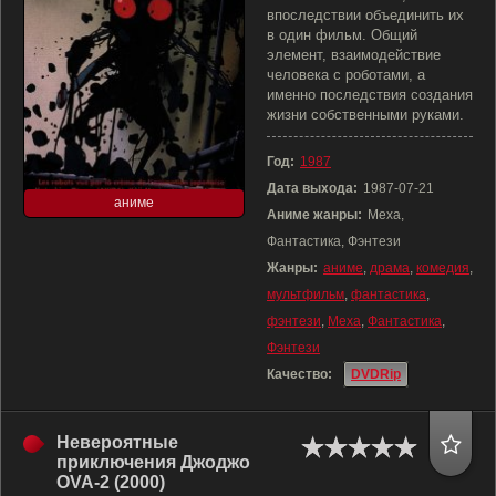
впоследствии объединить их
в один фильм. Общий
элемент, взаимодействие
человека с роботами, а
именно последствия создания
жизни собственными руками.
Год:
1987
Дата выхода:
1987-07-21
аниме
Аниме жанры:
Меха,
Фантастика, Фэнтези
Жанры:
аниме
,
драма
,
комедия
,
мультфильм
,
фантастика
,
фэнтези
,
Меха
,
Фантастика
,
Фэнтези
Качество:
DVDRip
Невероятные
приключения Джоджо
OVA-2 (2000)