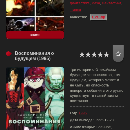
фантастика
,
Меха
,
Фантастика
,
Экшен
Качество:
DVDRip
аниме
Воспоминания о
будущем (1995)
Три истории о ближайшем
будущем человечества, том
будущем, которого может и
не быть, но опасность
поворота событий в это русло
существует в нашей жизни
постоянно.
Год:
1995
Дата выхода:
1995-12-23
Аниме жанры:
Военное,