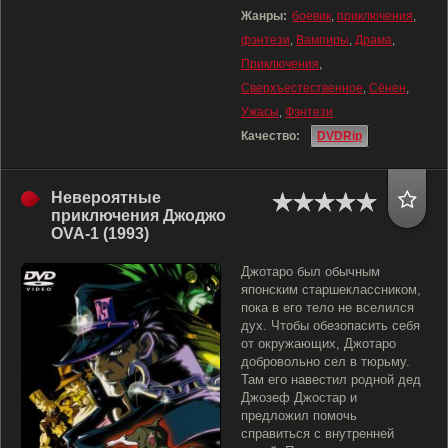
Жанры:
боевик
,
приключения
,
фэнтези
,
Вампиры
,
Драма
,
Приключения
,
Сверхъестественное
,
Сёнен
,
Ужасы
,
Фэнтези
Качество:
DVDRip
Невероятные
приключения Джоджо
OVA-1 (1993)
Джотаро был обычным
японским старшеклассником,
пока в его тело не вселился
дух. Чтобы обезопасить себя
от окружающих, Джотаро
добровольно сел в тюрьму.
Там его навестил родной дед
Джозеф Джостар и
предложил помочь
справиться с внутренней