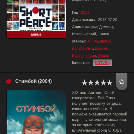
Год:
2013
Дата выхода:
2013-07-20
Аниме жанры:
Демоны,
Исторический, Экшен
аниме
Жанры:
аниме
,
драма
,
мультфильм
,
Демоны
,
Исторический
,
Экшен
Качество:
HDTVRip
Стимбой (2004)
XIX век, Англия. Юный
изобретатель Рей Стим
получает посылку от деда,
известного учёного. В
посылке оказывается паровой
шар — уникальный механизм,
за которым ведёт охоту
влиятельный фонд О Хара.