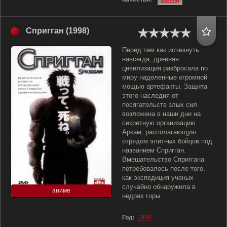
Спригган (1998)
Перед тем как исчезнуть
навсегда, древняя
цивилизация разбросала по
миру наделенные огромной
мощью артефакты. Защита
этого наследия от
посягательств злых сил
возложена в наши дни на
секретную организацию
Аркам, располагающую
отрядом элитных бойцов под
названием Спригган.
Вмешательство Сприггана
потребовалось после того,
как экспедиция ученых
случайно обнаружила в
аниме
недрах горы
Год:
1998