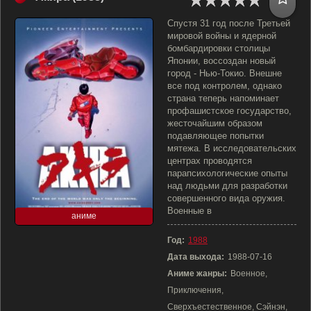
Спустя 31 год после Третьей
мировой войны и ядерной
бомбардировки столицы
Японии, воссоздан новый
город - Нью-Токио. Внешне
все под контролем, однако
страна теперь напоминает
профашистское государство,
жесточайшим образом
подавляющее попытки
мятежа. В исследовательских
центрах проводятся
парапсихологические опыты
над людьми для разработки
совершенного вида оружия.
Военные в
аниме
Год:
1988
Дата выхода:
1988-07-16
Аниме жанры:
Военное,
Приключения,
Сверхъестественное, Сэйнэн,