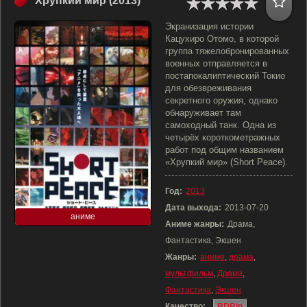
Хрупкий мир (2013)
Экранизация истории
Кацухиро Отомо, в которой
группа тяжелобронированных
военных отправляется в
постапокалиптический Токио
для обезвреживания
секретного оружия, однако
обнаруживает там
самоходный танк. Одна из
четырёх короткометражных
работ под общим названием
«Хрупкий мир» (Short Peace).
Год:
2013
Дата выхода:
2013-07-20
аниме
Аниме жанры:
Драма,
Фантастика, Экшен
Жанры:
аниме
,
драма
,
мультфильм
,
Драма
,
Фантастика
,
Экшен
Качество:
BDRip