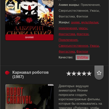
Аниме жанры:
Приключения,
Сверхъестественное, Ужасы,
Фантастика, Фэнтези
Жанры:
аниме
,
мультфильм
,
приключения
,
ужасы
,
фантастика
,
фэнтези
,
аниме
Приключения
,
Сверхъестественное
,
Ужасы
,
Фантастика
,
Фэнтези
Качество:
DVDRip
Карнавал роботов
(1987)
Девятерых ведущих
аниматоров Японии
попросили создать
короткометражные фильмы,
которые бы основывались на
тематике «Роботов», чтобы