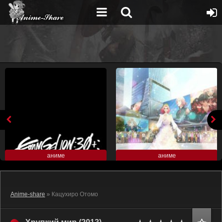
аниме
аниме
Anime-share
» Кацухиро Отомо