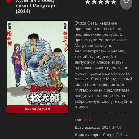
Хулиган и боец
сумо!! Мацутаро
(2014)
Эпоха Сёва, недавнее
прошлое, еще не забыта
послевоенная разруха. В
префектуре Нагасаки живет
Мацутаро Сакагути,
великовозрастный балбес,
третий год сидящий в
выпускном классе. Мать-
одиночка ничего сделать не
может – дома еще семеро по
лавкам. Сам же Мацу, первый
силач на деревне, вместо
глупых книжек предпочитает
сходить с подельником на
заброшенную шахту, нарубить
втихую
аниме сериал
Год:
2014
Дата выхода:
2014-04-06
Аниме жанры:
Спорт, Сэйнэн