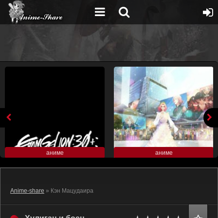
аниме
аниме
Anime-share
» Кэн Мацудаира