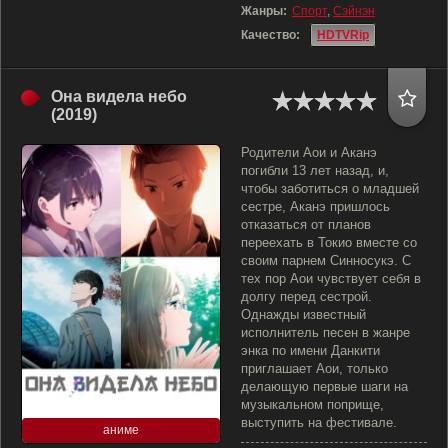
Жанры:
Спорт
,
Сэйнэн
Качество:
HDTVRip
Она видела небо
(2019)
Родители Аои и Аканэ
погибли 13 лет назад, и,
чтобы заботиться о младшей
сестре, Аканэ пришлось
отказаться от планов
переехать в Токио вместе со
своим парнем Синносукэ. С
тех пор Аои чувствует себя в
долгу перед сестрой.
Однажды известный
исполнитель песен в жанре
энка по имени Данкити
приглашает Аои, только
делающую первые шаги на
музыкальном поприще,
выступить на фестивале.
аниме