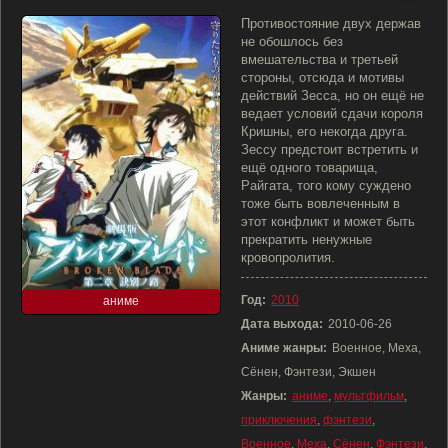
Противостояние двух держав
не обошлось без
вмешательства и третьей
стороны, отсюда и мотивы
действий Зесса, но он ещё не
ведает условий сдачи короля
Кришны, его некогда друга.
Зессу предстоит встретить и
ещё одного товарища,
Райгата, того кому суждено
тоже быть вовлеченным в
этот конфликт и может быть
прекратить ненужные
кровопролития.
Год:
2010
аниме
Дата выхода:
2010-06-26
Аниме жанры:
Военное, Меха,
Сёнен, Фэнтези, Экшен
Жанры:
аниме
,
мультфильм
,
приключения
,
фэнтези
,
Военное
,
Меха
,
Сёнен
,
Фэнтези
,