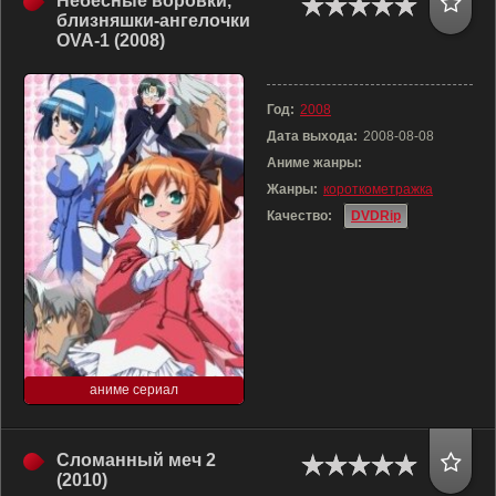
Небесные воровки,
близняшки-ангелочки
OVA-1 (2008)
Год:
2008
Дата выхода:
2008-08-08
Аниме жанры:
Жанры:
короткометражка
Качество:
DVDRip
аниме сериал
Сломанный меч 2
(2010)