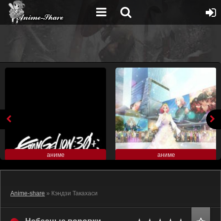
аниме
аниме
Anime-share
» Кэндзи Такахаси