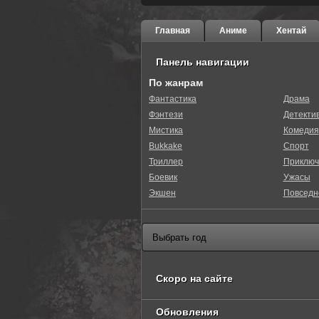
Главная
Аниме
Хентай
Панель навигации
По жанрам
Фантастика
Драма
Фэнтези
Детекти
0
1
2
3
4
5
Мистика
Комедия
Bukkake
Спорт
Триллер
Приключ
Боевик
Ужасы
Экшен
Повседн
Скоро на сайте
Обновления