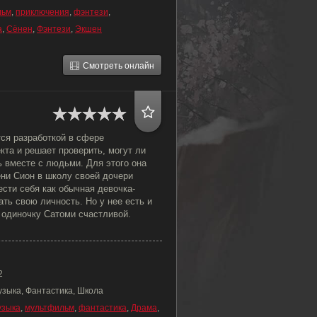
льм
,
приключения
,
фэнтези
,
а
,
Сёнен
,
Фэнтези
,
Экшен
Смотреть онлайн
ся разработкой в сфере
кта и решает проверить, могут ли
 вместе с людьми. Для этого она
ени Сион в школу своей дочери
сти себя как обычная девочка-
ать свою личность. Но у нее есть и
 одиночку Сатоми счастливой.
2
узыка, Фантастика, Школа
узыка
,
мультфильм
,
фантастика
,
Драма
,