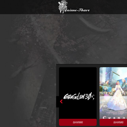
аниме
аниме