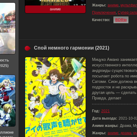
Жанры:
аниме
,
мультфи
аниме
Приключения
,
Супер сил
Качество:
BDRip
Спой немного гармонии (2021)
Мицуко Амано занимает
ность
искусственного интелле
2025)
андроиды существовать
посылает робота по им
Сатоми. Сион должна ве
подросток и не раскрыв
другая цель — сделать
Правда, делает
Год:
2021
Дата выхода:
2021-10-0
Аниме жанры:
Драма, М
иллионе
Жанры:
аниме
,
драма
,
м