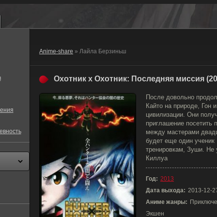
Anime-share
» Лайла Берзиньш
в
Охотник х Охотник: Последняя миссия (20
После довольно продол
Кайто на природе, Гон 
ения
цивилизации. Они получ
приглашение посетить 
евность
между мастерами двадц
будет еще один ученик 
тренировкам, Зуши. Не 
Киллуа
Год:
2013
Дата выхода:
2013-12-2
Аниме жанры:
Приключе
Экшен