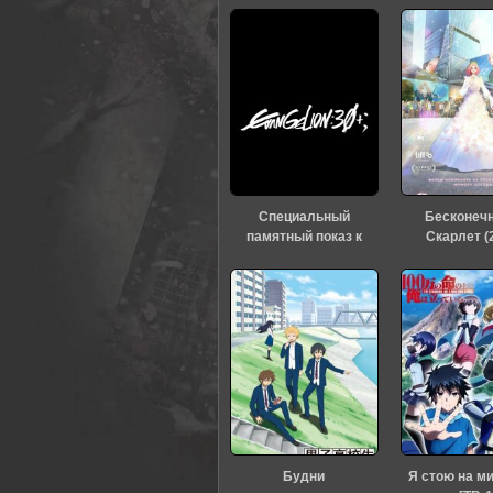
0
1
2
3
4
5
Специальный
Бесконеч
памятный показ к
Скарлет (
тридцатилетию
«Евангелиона» (2026)
Будни
Я стою на м