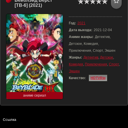
Бейблэйд Бёрст
[ТВ-6] (2021)
Год:
2021
Дата выхода:
2021-12-04
Аниме жанры:
Детектив,
Детское, Комедия,
Приключения, Спорт, Экшен
Жанры:
Детектив
,
Детское
,
Комедия
,
Приключения
,
Спорт
,
Экшен
Качество:
HDTVRip
аниме сериал
Ссылка