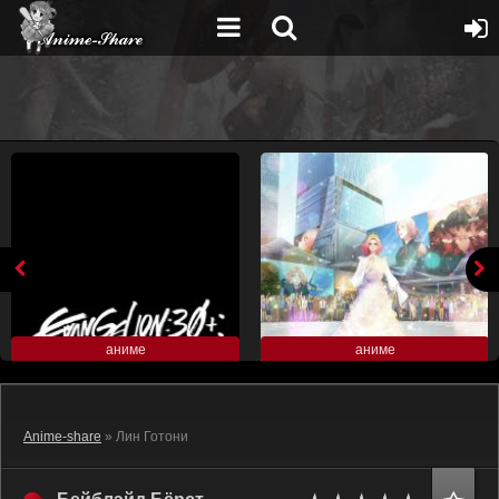
аниме
аниме
Anime-share
» Лин Готони