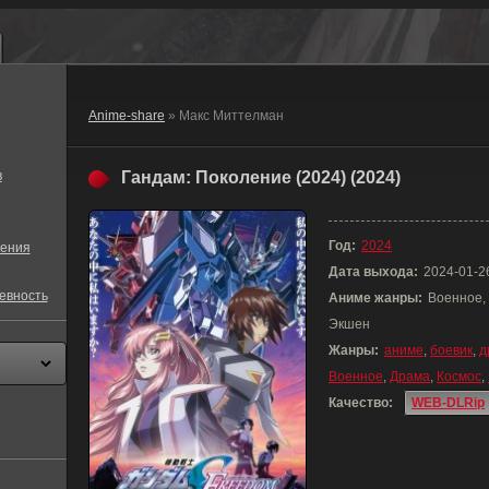
Anime-share
» Макс Миттелман
в
Гандам: Поколение (2024) (2024)
Год:
2024
ения
Дата выхода:
2024-01-2
евность
Аниме жанры:
Военное, 
Экшен
Жанры:
аниме
,
боевик
,
д
Военное
,
Драма
,
Космос
,
Качество:
WEB-DLRip