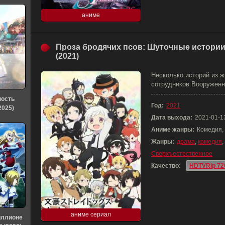
аниме
Проза бродячих псов: Шуточные истори
(2021)
Несколько историй из 
сотрудников Вооруженно
ность
Год:
2021
2025)
Дата выхода:
2021-01-1
Аниме жанры:
Комедия,
Жанры:
драма
,
комедия
,
Сверхъестественное
Качество:
HDTVRip 72
аниме сериал
иллионе