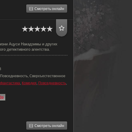
Смотреть онлайн
и
жизни Ацуси Накадзимы и других
го детективного агентства.
3
 Повседневность, Сверхъестественное
фантастика
,
Комедия
,
Повседневность
,
0p
Смотреть онлайн