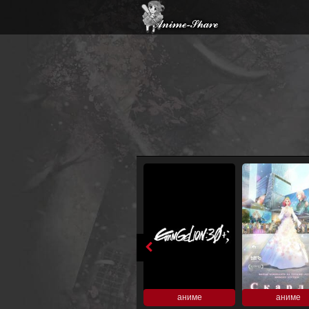
аниме
аниме