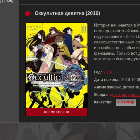
] (2020)
Оккультная девятка (2016)
История начинается в М
семнадцатилетний школ
под названием «Kirikiri
сверхъестественным соб
и разоблачает любые и
феномены. Только вот д
чем можно было подумат
Год:
2016
Дата выхода:
2016-10-0
Аниме жанры:
Детектив
Жанры:
детектив
,
трилл
Качество:
HDTVRip
аниме сериал