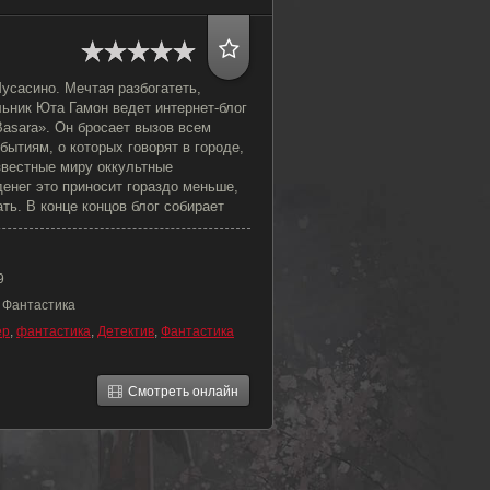
усасино. Мечтая разбогатеть,
ьник Юта Гамон ведет интернет-блог
 Basara». Он бросает вызов всем
ытиям, о которых говорят в городе,
звестные миру оккультные
енег это приносит гораздо меньше,
ь. В конце концов блог собирает
9
, Фантастика
ер
,
фантастика
,
Детектив
,
Фантастика
Смотреть онлайн