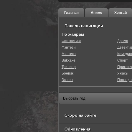
Главная
Аниме
Хентай
Панель навигации
По жанрам
Фантастика
Драма
Фэнтези
Детекти
0
1
2
3
4
5
Мистика
Комедия
Bukkake
Спорт
Триллер
Приключ
Боевик
Ужасы
Экшен
Повседн
Скоро на сайте
Обновления