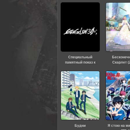
0
1
2
3
4
5
Специальный
Бесконеч
памятный показ к
Скарлет (
тридцатилетию
«Евангелиона» (2026)
Будни
Я стою на м