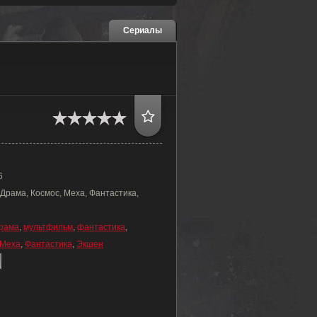
Сериалы
6
Драма, Космос, Меха, Фантастика,
рама
,
мультфильм
,
фантастика
,
Меха
,
Фантастика
,
Экшен