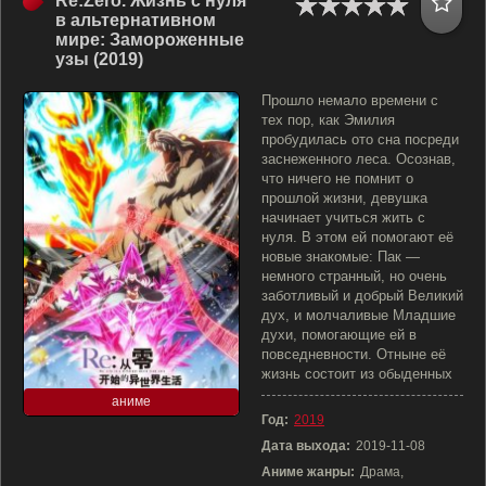
Re:Zero. Жизнь с нуля
в альтернативном
мире: Замороженные
узы (2019)
Прошло немало времени с
тех пор, как Эмилия
пробудилась ото сна посреди
заснеженного леса. Осознав,
что ничего не помнит о
прошлой жизни, девушка
начинает учиться жить с
нуля. В этом ей помогают её
новые знакомые: Пак —
немного странный, но очень
заботливый и добрый Великий
дух, и молчаливые Младшие
духи, помогающие ей в
повседневности. Отныне её
жизнь состоит из обыденных
аниме
Год:
2019
Дата выхода:
2019-11-08
Аниме жанры:
Драма,