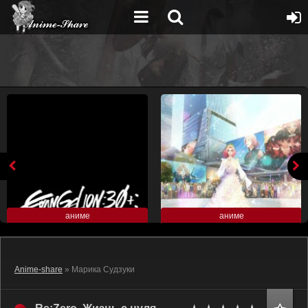
аниме
аниме
Anime-share
» Марика Судзуки