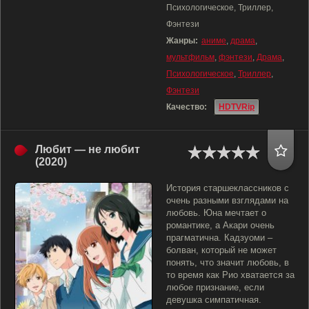
Психологическое, Триллер,
Фэнтези
Жанры:
аниме
,
драма
,
мультфильм
,
фэнтези
,
Драма
,
Психологическое
,
Триллер
,
Фэнтези
Качество:
HDTVRip
Любит — не любит
(2020)
История старшеклассников с
очень разными взглядами на
любовь. Юна мечтает о
романтике, а Акари очень
прагматична. Кадзуоми –
болван, который не может
понять, что значит любовь, в
то время как Рио хватается за
любое признание, если
девушка симпатичная.