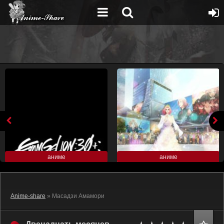
аниме
аниме
Anime-share
» Масадзи Амамори