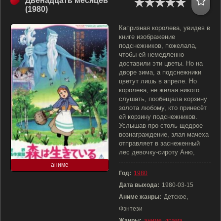
Двенадцать месяцев
(1980)
Капризная королева, увидев в
книге изображение
подснежников, пожелала,
чтобы ей немедленно
доставили эти цветы. Но на
дворе зима, а подснежники
цветут лишь в апреле. Но
королева, не желая никого
слушать, пообещала корзину
золота любому, кто принесёт
ей корзину подснежников.
Услышав про столь щедрое
вознаграждение, злая мачеха
отправляет в заснеженный
лес девочку-сироту Аню,
аниме
Год:
1980
Дата выхода:
1980-03-15
Аниме жанры:
Детское,
Фэнтези
Жанры:
аниме
,
драма
,