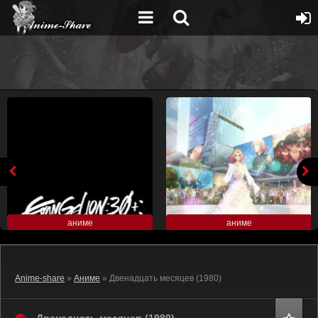
аниме
аниме
Anime-share
»
Аниме
» Двенадцать месяцев (1980)