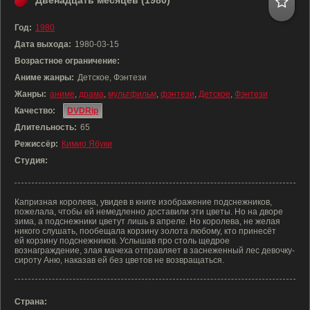
Двенадцать месяцев (1980)
Год:
1980
Дата выхода:
1980-03-15
Возрастное ограничение:
Аниме жанры:
Детское, Фэнтези
Жанры:
аниме
,
драма
,
мультфильм
,
фэнтези
,
Детское
,
Фэнтези
Качество:
DVDRip
Длительность:
65
Режиссёр:
Кимио Ябуки
Студия:
Капризная королева, увидев в книге изображение подснежников,
пожелала, чтобы ей немедленно доставили эти цветы. Но на дворе
зима, а подснежники цветут лишь в апреле. Но королева, не желая
никого слушать, пообещала корзину золота любому, кто принесёт
ей корзину подснежников. Услышав про столь щедрое
вознаграждение, злая мачеха отправляет в заснеженный лес девочку-
сироту Аню, наказав ей без цветов не возвращаться.
Страна: