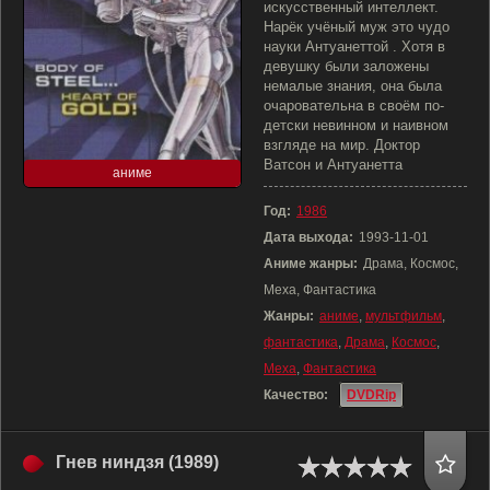
искусственный интеллект.
Нарёк учёный муж это чудо
науки Антуанеттой . Хотя в
девушку были заложены
немалые знания, она была
очаровательна в своём по-
детски невинном и наивном
взгляде на мир. Доктор
Ватсон и Антуанетта
аниме
Год:
1986
Дата выхода:
1993-11-01
Аниме жанры:
Драма, Космос,
Меха, Фантастика
Жанры:
аниме
,
мультфильм
,
фантастика
,
Драма
,
Космос
,
Меха
,
Фантастика
Качество:
DVDRip
Гнев ниндзя (1989)