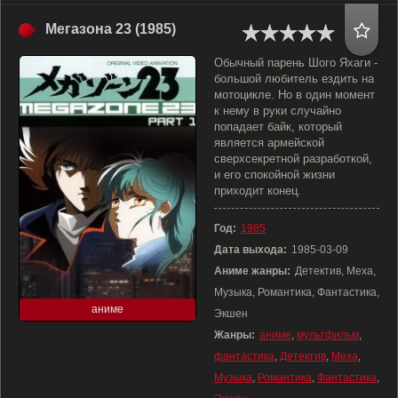
Мегазона 23 (1985)
Обычный парень Шого Яхаги -
большой любитель ездить на
мотоцикле. Но в один момент
к нему в руки случайно
попадает байк, который
является армейской
сверхсекретной разработкой,
и его спокойной жизни
приходит конец.
Год:
1985
Дата выхода:
1985-03-09
Аниме жанры:
Детектив, Меха,
Музыка, Романтика, Фантастика,
аниме
Экшен
Жанры:
аниме
,
мультфильм
,
фантастика
,
Детектив
,
Меха
,
Музыка
,
Романтика
,
Фантастика
,