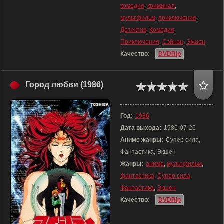
комедия
,
криминал
,
мультфильм
,
приключения
,
Детектив
,
Комедия
,
Приключения
,
Сэйнэн
,
Экшен
Качество:
DVDRip
Город любви (1986)
Год:
1986
Дата выхода:
1986-07-26
Аниме жанры:
Супер сила,
Фантастика, Экшен
Жанры:
аниме
,
мультфильм
,
фантастика
,
Супер сила
,
Фантастика
,
Экшен
Качество:
DVDRip