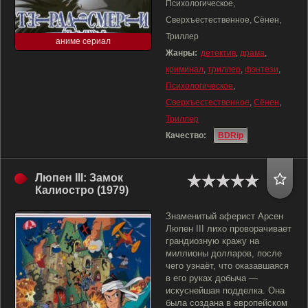
Психологическое,
Сверхъестественное, Сёнен,
Триллер
аниме сериал
Жанры:
детектив
,
драма
,
криминал
,
триллер
,
фэнтези
,
Психологическое
,
Сверхъестественное
,
Сёнен
,
Триллер
Качество:
BDRip
Люпен III: Замок
Калиостро (1979)
Знаменитый аферист Арсен
Люпен III лихо проворачивает
грандиозную кражу на
миллионы долларов, после
чего узнаёт, что оказавшаяся
в его руках добыча —
искуснейшая подделка. Она
была создана в европейском