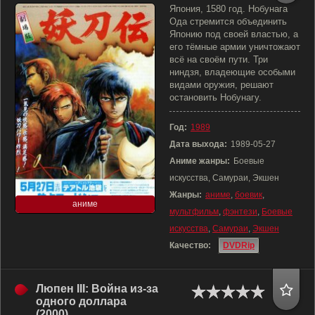
Япония, 1580 год. Нобунага
Ода стремится объединить
Японию под своей властью, а
его тёмные армии уничтожают
всё на своём пути. Три
ниндзя, владеющие особыми
видами оружия, решают
остановить Нобунагу.
Год:
1989
Дата выхода:
1989-05-27
Аниме жанры:
Боевые
искусства, Самураи, Экшен
Жанры:
аниме
,
боевик
,
аниме
мультфильм
,
фэнтези
,
Боевые
искусства
,
Самураи
,
Экшен
Качество:
DVDRip
Люпен III: Война из-за
одного доллара
(2000)