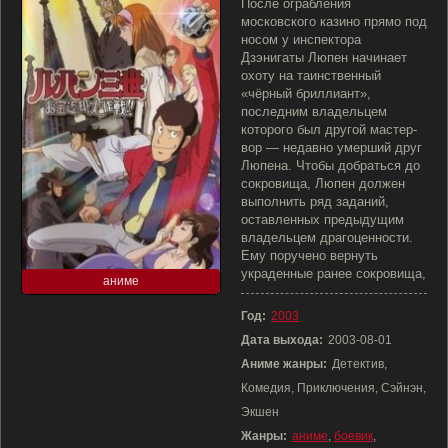
После ограбления
московского казино прямо под
носом у инспектора
Дзэнигаты Люпен начинает
охоту на таинственный
«чёрный бриллиант»,
последним владельцем
которого был другой мастер-
вор — недавно умерший друг
Люпена. Чтобы добраться до
сокровища, Люпен должен
выполнить ряд заданий,
оставленных предыдущим
владельцем драгоценности.
Ему поручено вернуть
украденные ранее сокровища,
аниме
Год:
2003
Дата выхода:
2003-08-01
Аниме жанры:
Детектив,
Комедия, Приключения, Сэйнэн,
Экшен
Жанры:
аниме
,
боевик
,