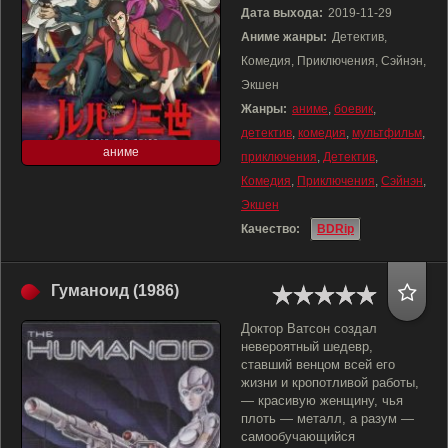
Дата выхода:
2019-11-29
Аниме жанры:
Детектив,
Комедия, Приключения, Сэйнэн,
Экшен
Жанры:
аниме
,
боевик
,
детектив
,
комедия
,
мультфильм
,
аниме
приключения
,
Детектив
,
Комедия
,
Приключения
,
Сэйнэн
,
Экшен
Качество:
BDRip
Гуманоид (1986)
Доктор Ватсон создал
невероятный шедевр,
ставший венцом всей его
жизни и кропотливой работы,
— красивую женщину, чья
плоть — металл, а разум —
самообучающийся