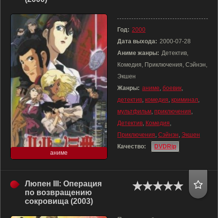
Год:
2000
Дата выхода:
2000-07-28
Аниме жанры:
Детектив,
Комедия, Приключения, Сэйнэн,
Экшен
Жанры:
аниме
,
боевик
,
детектив
,
комедия
,
криминал
,
мультфильм
,
приключения
,
Детектив
,
Комедия
,
Приключения
,
Сэйнэн
,
Экшен
Качество:
DVDRip
аниме
Люпен III: Операция
по возвращению
сокровища (2003)