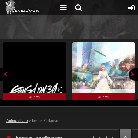
аниме
аниме
Anime-share
» Киёси Кобаяси