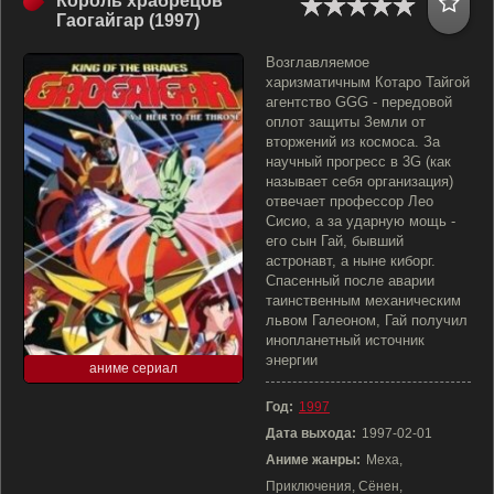
Король храбрецов
Гаогайгар (1997)
Возглавляемое
харизматичным Котаро Тайгой
агентство GGG - передовой
оплот защиты Земли от
вторжений из космоса. За
научный прогресс в 3G (как
называет себя организация)
отвечает профессор Лео
Сисио, а за ударную мощь -
его сын Гай, бывший
астронавт, а ныне киборг.
Спасенный после аварии
таинственным механическим
львом Галеоном, Гай получил
инопланетный источник
энергии
аниме сериал
Год:
1997
Дата выхода:
1997-02-01
Аниме жанры:
Меха,
Приключения, Сёнен,