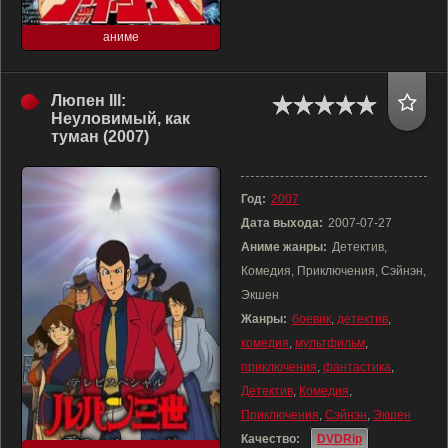
аниме
Люпен III:
Неуловимый, как
туман (2007)
Год:
2007
Дата выхода:
2007-07-27
Аниме жанры:
Детектив,
Комедия, Приключения, Сэйнэн,
Экшен
Жанры:
боевик
,
детектив
,
комедия
,
мультфильм
,
приключения
,
фантастика
,
Детектив
,
Комедия
,
Приключения
,
Сэйнэн
,
Экшен
Качество:
DVDRip