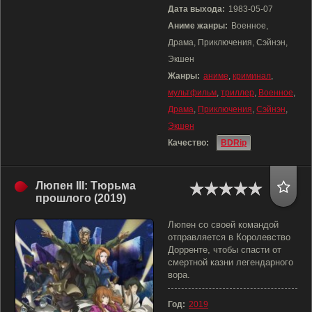
Дата выхода:
1983-05-07
Аниме жанры:
Военное,
Драма, Приключения, Сэйнэн,
Экшен
Жанры:
аниме
,
криминал
,
мультфильм
,
триллер
,
Военное
,
Драма
,
Приключения
,
Сэйнэн
,
Экшен
Качество:
BDRip
Люпен III: Тюрьма
прошлого (2019)
Люпен со своей командой
отправляется в Королевство
Дорренте, чтобы спасти от
смертной казни легендарного
вора.
Год:
2019