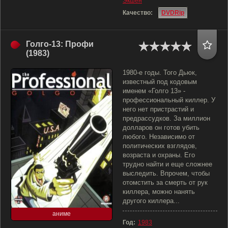
Экшен
Качество:
DVDRip
Голго-13: Профи
(1983)
1980-е годы. Того Дьюк,
известный под кодовым
именем «Голго 13» -
профессиональный киллер. У
него нет пристрастий и
предрассудков. За миллион
долларов он готов убить
любого. Независимо от
политических взглядов,
возраста и охраны. Его
трудно найти и еще сложнее
выследить. Впрочем, чтобы
отомстить за смерть от рук
киллера, можно нанять
другого киллера...
аниме
Год:
1983