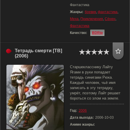
Фантастика
Жанры:
боевик
,
фантастика
,
Меха
,
Приключения
,
Сёнен
,
Фантастика
Качество:
BDRip
Тетрадь смерти [ТВ]
(2006)
Старшекласснику Лайту
Ягами в руки попадает
тетрадь синигами Рюка.
Каждый человек, чьё имя
записать в эту тетрадку,
умрёт, поэтому Лайт решает
бороться со злом на земле.
Год:
2006
Дата выхода:
2006-10-03
Аниме жанры: