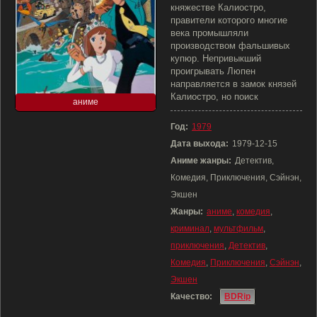
княжестве Калиостро,
правители которого многие
века промышляли
производством фальшивых
купюр. Непривыкший
проигрывать Люпен
направляется в замок князей
Калиостро, но поиск
аниме
Год:
1979
Дата выхода:
1979-12-15
Аниме жанры:
Детектив,
Комедия, Приключения, Сэйнэн,
Экшен
Жанры:
аниме
,
комедия
,
криминал
,
мультфильм
,
приключения
,
Детектив
,
Комедия
,
Приключения
,
Сэйнэн
,
Экшен
Качество:
BDRip