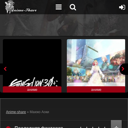
аниме
аниме
Anime-share
» Маюко Аоки