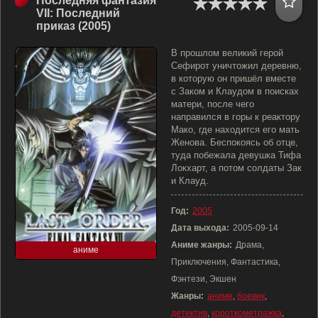
Последняя фантазия
VII: Последний
приказ (2005)
В прошлом великий герой
Сефирот уничтожил деревню,
в которую он пришёл вместе
с Заком и Клаудом в поисках
матери, после чего
направился в горы к реактору
Мако, где находится его мать
Женова. Беспокоясь об отце,
туда побежала девушка Тифа
Локхарт, а потом солдаты Зак
и Клауд.
Год:
2005
Дата выхода:
2005-09-14
Аниме жанры:
Драма,
аниме
Приключения, Фантастика,
Фэнтези, Экшен
Жанры:
аниме
,
боевик
,
детектив
,
короткометражка
,