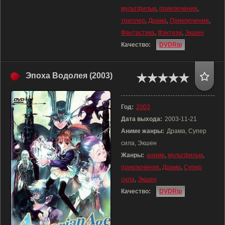
мультфильм
,
приключения
,
триллер
,
Драма
,
Приключения
,
Фантастика
,
Фэнтези
,
Экшен
Качество:
DVDRip
Эпоха Водолея (2003)
Год:
2003
Дата выхода:
2003-11-21
Аниме жанры:
Драма, Супер
сила, Экшен
Жанры:
аниме
,
мультфильм
,
приключения
,
Драма
,
Супер
сила
,
Экшен
Качество:
DVDRip