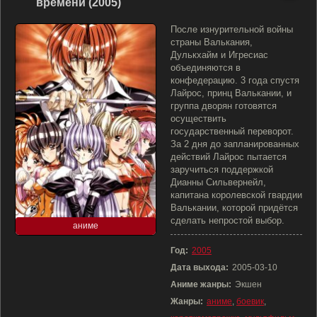
времени (2005)
После изнурительной войны
страны Валькания,
Дулькхайм и Игресиас
объединяются в
конфедерацию. 3 года спустя
Лайрос, принц Валькании, и
группа дворян готовятся
осуществить
государственный переворот.
За 2 дня до запланированных
действий Лайрос пытается
заручиться поддержкой
Дианны Сильвернейл,
капитана королевской гвардии
Валькании, которой придётся
сделать непростой выбор.
аниме
Год:
2005
Дата выхода:
2005-03-10
Аниме жанры:
Экшен
Жанры:
аниме
,
боевик
,