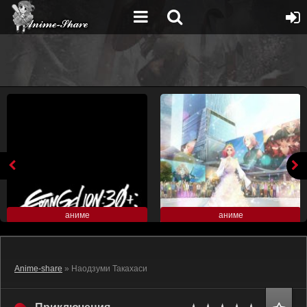
аниме
аниме
Anime-share
» Наодзуми Такахаси