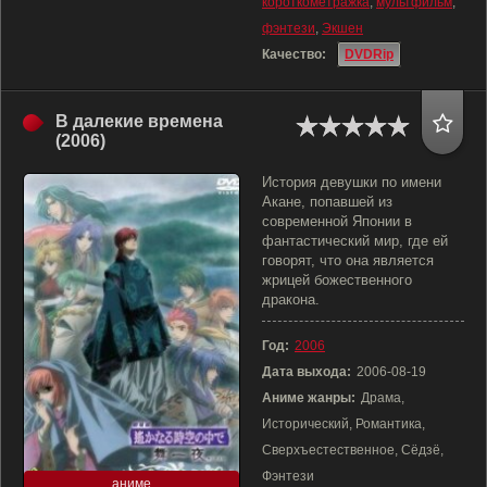
короткометражка
,
мультфильм
,
фэнтези
,
Экшен
Качество:
DVDRip
В далекие времена
(2006)
История девушки по имени
Акане, попавшей из
современной Японии в
фантастический мир, где ей
говорят, что она является
жрицей божественного
дракона.
Год:
2006
Дата выхода:
2006-08-19
Аниме жанры:
Драма,
Исторический, Романтика,
Сверхъестественное, Сёдзё,
Фэнтези
аниме