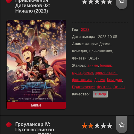
Приключения
Дигимонов 02:
Начало (2023)
Год:
2023
Дата выхода:
2023-10-05
Аниме жанры:
Драма,
Комедия, Приключения,
Фэнтези, Экшен
Жанры:
аниме
,
боевик
,
мультфильм
,
приключения
,
фантастика
,
Драма
,
Комедия
,
Приключения
,
Фэнтези
,
Экшен
Качество:
BDRip
аниме
Гроулансер IV:
Путешествие во