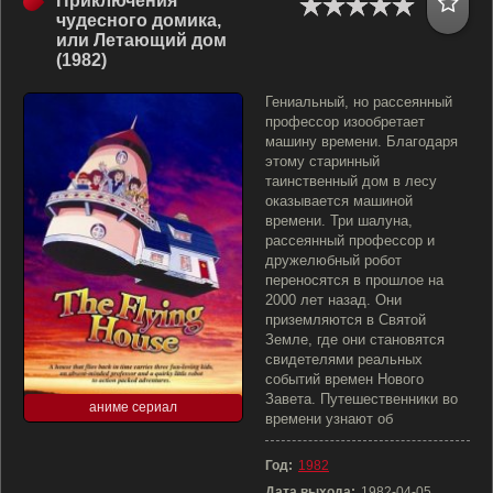
Приключения
чудесного домика,
или Летающий дом
(1982)
Гениальный, но рассеянный
профессор изообретает
машину времени. Благодаря
этому старинный
таинственный дом в лесу
оказывается машиной
времени. Три шалуна,
рассеянный профессор и
дружелюбный робот
переносятся в прошлое на
2000 лет назад. Они
приземляются в Святой
Земле, где они становятся
свидетелями реальных
событий времен Нового
Завета. Путешественники во
аниме сериал
времени узнают об
Год:
1982
Дата выхода:
1982-04-05