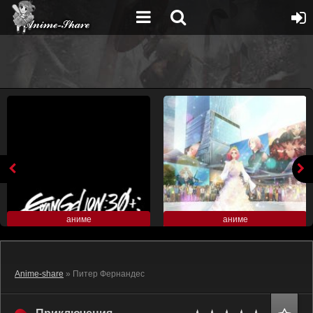
аниме
аниме
Anime-share
» Питер Фернандес