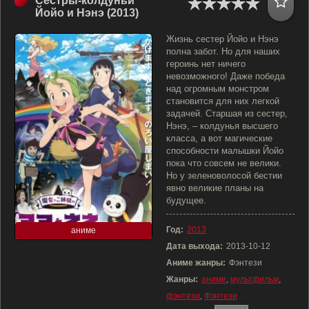
Сестры-колдуньи
Йойо и Нэнэ (2013)
Жизнь сестер Йойо и Нэнэ
полна забот. Но для наших
героинь нет ничего
невозможного! Даже победа
над огромным монстром
становится для них легкой
задачей. Старшая из сестер,
Нэнэ, – колдунья высшего
класса, а вот магические
способности малышки Йойо
пока что совсем не велики.
Но у зеленоволосой бестии
явно великие планы на
будущее.
Год:
2013
аниме
Дата выхода:
2013-10-12
Аниме жанры:
Фэнтези
Жанры:
аниме
,
мультфильм
,
фэнтези
,
Фэнтези