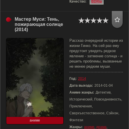
Качество:
BDRip
Мастер Муси: Тень,
пожирающая солнце
(2014)
Рассказ очередной истории из
жизни Гинко. На сей раз ему
предстоит увидеть редкое
явление - затмение солнца - и
решить проблемы, вызванные
не менее редким муши.
Год:
2014
Дата выхода:
2014-01-04
Аниме жанры:
Детектив,
Исторический, Повседневность,
Приключения,
Сверхъестественное, Сэйнэн,
Фэнтези
аниме
Жанры:
аниме
,
драма
,