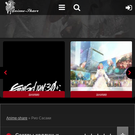
аниме
аниме
Anime-share
» Рио Сасаки