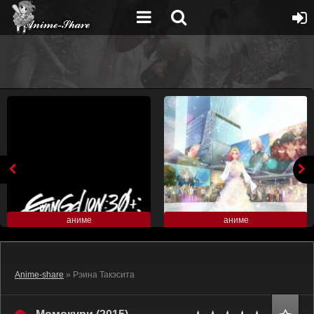
аниме
аниме
Anime-share
» Рэина Такэсита