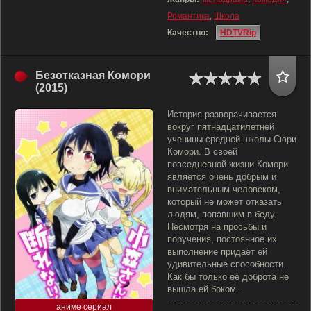
Романтика
,
Школа
Качество:
HDTVRip
Безотказная Комори
(2015)
История разворачивается
вокруг пятнадцатилетней
ученицы средней школы Сюри
Комори. В своей
повседневной жизни Комори
является очень добрым и
внимательным человеком,
который не может отказать
людям, попавшим в беду.
Несмотря на просьбы и
поручения, постоянное их
выполнение придаёт ей
удивительные способности.
Как бы только её доброта не
вышла ей боком...
аниме сериал