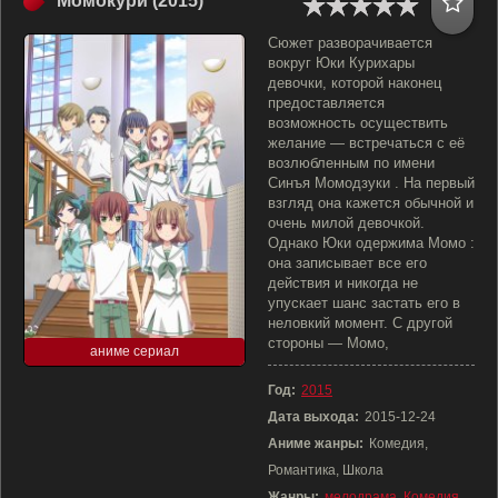
Момокури (2015)
Сюжет разворачивается
вокруг Юки Курихары
девочки, которой наконец
предоставляется
возможность осуществить
желание — встречаться с её
возлюбленным по имени
Синъя Момодзуки . На первый
взгляд она кажется обычной и
очень милой девочкой.
Однако Юки одержима Момо :
она записывает все его
действия и никогда не
упускает шанс застать его в
неловкий момент. С другой
стороны — Момо,
аниме сериал
Год:
2015
Дата выхода:
2015-12-24
Аниме жанры:
Комедия,
Романтика, Школа
Жанры:
мелодрама
,
Комедия
,