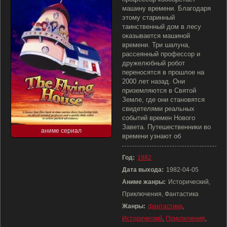
машину времени. Благодаря
этому старинный
таинственный дом в лесу
оказывается машиной
времени. Три шалуна,
рассеянный профессор и
дружелюбный робот
переносятся в прошлое на
2000 лет назад. Они
приземляются в Святой
Земле, где они становятся
свидетелями реальных
событий времен Нового
Завета. Путешественники во
аниме сериал
времени узнают об
Год:
1982
Дата выхода:
1982-04-05
Аниме жанры:
Исторический,
Приключения, Фантастика
Жанры:
фантастика
,
Исторический
,
Приключения
,