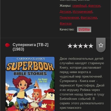
Жанры:
семейный
,
фэнтези
,
Детское
,
Исторический
,
Приключения
,
Фантастика
,
Фэнтези
Качество:
DVDRip
Суперкнига [ТВ-2]
(1983)
Двое любознательных детей
случайно находят старинную
Книгу, которая распахивает
перед ними ворота в
чудесный мир приключений.
Суперкнига - Книга книг -
переносит Кристофера, Джой
и их игрушку Робика через
столетия назад прямо в гущу
Библейских событий. В
сериях этого увлекательного
христианского