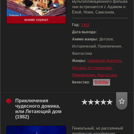
мультипликационного фильма
они встречаются с Адамом и
Евой, Ноем, Самсоном,
аниме сериал
Год:
1983
Дата выхода:
Аниме жанры:
Детское,
Исторический, Приключения,
Фантастика
Жанры:
семейный
,
фэнтези
,
Детское
,
Исторический
,
Приключения
,
Фантастика
Качество:
DVDRip
Приключения
чудесного домика,
или Летающий дом
(1982)
Гениальный, но рассеянный
профессор изообретает