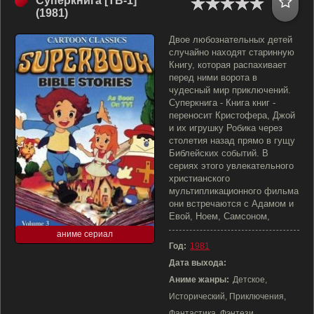
Суперкнига [ТВ-1]
(1981)
Двое любознательных детей
случайно находят старинную
Книгу, которая распахивает
перед ними ворота в
чудесный мир приключений.
Суперкнига - Книга книг -
переносит Кристофера, Джой
и их игрушку Робика через
столетия назад прямо в гущу
Библейских событий. В
сериях этого увлекательного
христианского
мультипликационного фильма
они встречаются с Адамом и
Евой, Ноем, Самсоном,
аниме сериал
Год:
1981
Дата выхода:
Аниме жанры:
Детское,
Исторический, Приключения,
Фантастика, Фэнтези