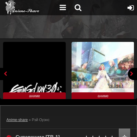
аниме
аниме
Anime-share
» Рэй Оуэнс