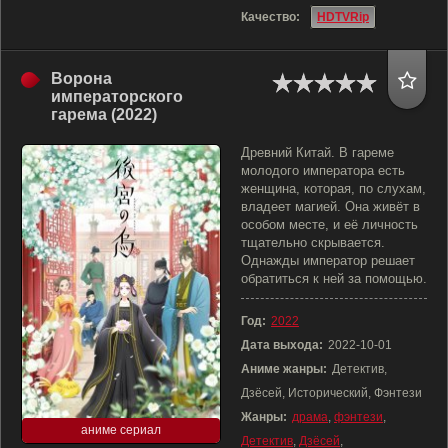
Качество:
HDTVRip
Ворона
императорского
гарема (2022)
Древний Китай. В гареме
молодого императора есть
женщина, которая, по слухам,
владеет магией. Она живёт в
особом месте, и её личность
тщательно скрывается.
Однажды император решает
обратиться к ней за помощью.
Год:
2022
Дата выхода:
2022-10-01
Аниме жанры:
Детектив,
Дзёсей, Исторический, Фэнтези
Жанры:
драма
,
фэнтези
,
аниме сериал
Детектив
,
Дзёсей
,