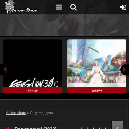
аниме
аниме
Anime-share
» Саку Мидзуно