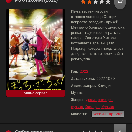
Рок-тихоня! (2022)
Из-за застенчивости
старшекласснице Хитори
непросто заводить друзей.
Мечтая о большой сцене, она
решает научиться играть на
гитаре. Однажды Хитори
встречает барабанщицу
Нидзику, которая предлагает
девушке стать гитаристкой в
рок-группе.
Год:
2022
Дата выхода:
2022-10-08
Аниме жанры:
Комедия,
Музыка
аниме сериал
Жанры:
драма
,
комедия
,
музыка
,
Комедия
,
Музыка
Качество:
WEB-DLRip 720p