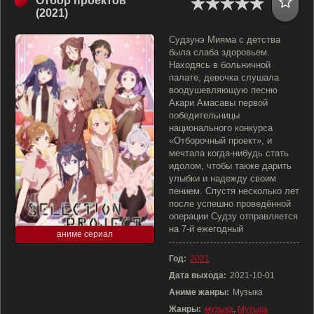
Отбор проектов
(2021)
Судзунэ Мияма с детства
была слаба здоровьем.
Находясь в больничной
палате, девочка слушала
воодушевляющую песню
Акари Амасавы первой
победительницы
национального конкурса
«Отборочный проект», и
мечтала когда-нибудь стать
идолом, чтобы также дарить
улыбки и надежду своим
пением. Спустя несколько лет
после успешно проведённой
операции Судзу отправляется
на 7-й ежегодный
аниме сериал
Год:
2021
Дата выхода:
2021-10-01
Аниме жанры:
Музыка
Жанры:
музыка
,
Музыка