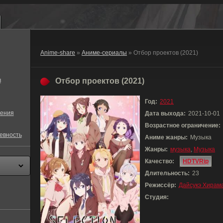
Anime-share
»
Аниме-сериалы
» Отбор проектов (2021)
в
Отбор проектов (2021)
Год:
2021
ения
Дата выхода:
2021-10-01
Возрастное ограничение:
евность
Аниме жанры:
Музыка
Жанры:
музыка
,
Музыка
Качество:
HDTVRip
Длительность:
23
Режиссёр:
Дайсукэ Хирам
Студия: