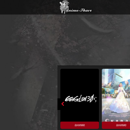
аниме
аниме