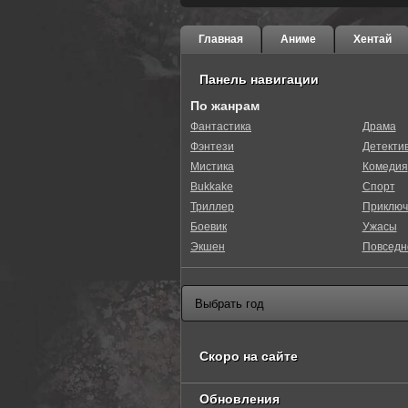
Главная
Аниме
Хентай
Панель навигации
По жанрам
Фантастика
Драма
Фэнтези
Детекти
Мистика
Комедия
Bukkake
Спорт
Триллер
Приключ
Боевик
Ужасы
Экшен
Повседн
Скоро на сайте
Обновления