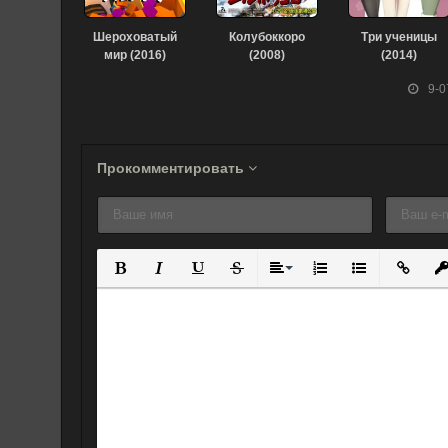
Шероховатый
Колубоккоро
Три ученицы
мир (2016)
(2008)
(2014)
9-0
Прокомментировать
Полужирный
Курсив
Подчеркнутый
Зачеркнутый
Выравнивание
Нумерованный спис
Маркированны
Вставит
Вс