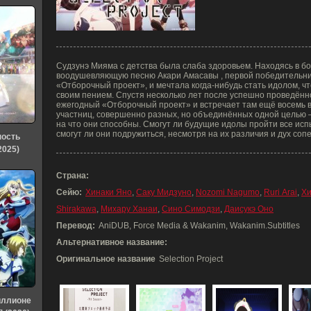
Судзунэ Мияма с детства была слаба здоровьем. Находясь в б
воодушевляющую песню Акари Амасавы , первой победительни
«Отборочный проект», и мечтала когда-нибудь стать идолом, ч
своим пением. Спустя несколько лет после успешно проведённ
ежегодный «Отборочный проект» и встречает там ещё восемь 
участниц, совершенно разных, но объединённых одной целью —
на что они способны. Смогут ли будущие идолы пройти все исп
смогут ли они подружиться, несмотря на их различия и дух соп
ность
2025)
Страна:
Сейю:
Хинаки Яно
,
Саку Мидзуно
,
Nozomi Nagumo
,
Ruri Arai
,
Хи
Shirakawa
,
Михару Ханаи
,
Сино Симодзи
,
Даисукэ Оно
Перевод:
AniDUB, Force Media & Wakanim, Wakanim.Subtitles
Альтернативное название:
Оригинальное название
Selection Project
иллионе