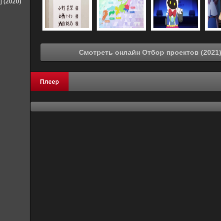
] (2020)
Плеер