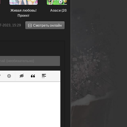
Живая любовь!
Аоаси (2022)
Проект
«Школьный
7-2023, 15:29
Смотреть онлайн
идол» OVA
(2013)
ок
й список
ь ссылку
тавить защищенную ссылку
Вставить смайлик
Вставка скрытого текста
Вставка цитаты
Вставка спойлера