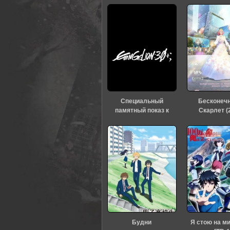
Специальный
Бесконеч
памятный показ к
Скарлет (
тридцатилетию
«Евангелиона» (2026)
Будни
Я стою на м