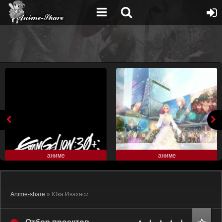
аниме
аниме
Anime-share
» Юка Ивахаси