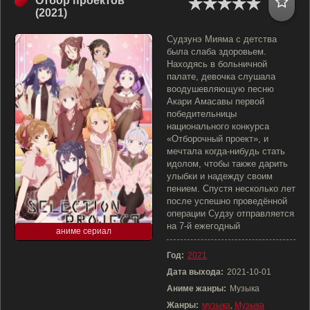
Отбор проектов
(2021)
Судзунэ Мияма с детства
была слаба здоровьем.
Находясь в больничной
палате, девочка слушала
воодушевляющую песню
Акари Амасавы первой
победительницы
национального конкурса
«Отборочный проект», и
мечтала когда-нибудь стать
идолом, чтобы также дарить
улыбки и надежду своим
пением. Спустя несколько лет
после успешно проведённой
операции Судзу отправляется
на 7-й ежегодный
аниме сериал
Год:
2021
Дата выхода:
2021-10-01
Аниме жанры:
Музыка
Жанры:
музыка
,
Музыка