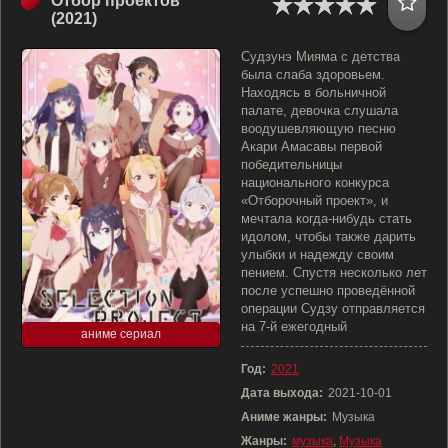
Отбор проектов
(2021)
Судзунэ Мияма с детства
была слаба здоровьем.
Находясь в больничной
палате, девочка слушала
воодушевляющую песню
Акари Амасавы первой
победительницы
национального конкурса
«Отборочный проект», и
мечтала когда-нибудь стать
идолом, чтобы также дарить
улыбки и надежду своим
пением. Спустя несколько лет
после успешно проведённой
операции Судзу отправляется
на 7-й ежегодный
аниме сериал
Год:
2021
Дата выхода:
2021-10-01
Аниме жанры:
Музыка
Жанры:
музыка
,
Музыка