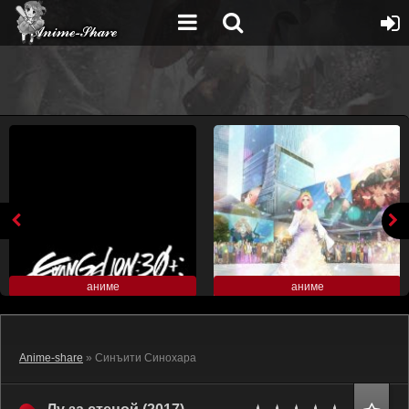
аниме
аниме
Anime-share
» Синъити Синохара