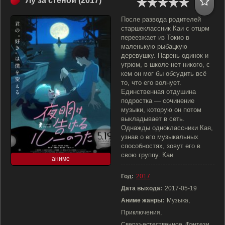
Лу за стеной (2017)
После развода родителей
старшеклассник Каи с отцом
переезжает из Токио в
маленькую рыбацкую
деревушку. Парень одинок и
угрюм, в школе нет никого, с
кем он мог бы обсудить всё
то, что его волнует.
Единственная отдушина
подростка — сочинение
музыки, которую он потом
выкладывает в сеть.
Однажды одноклассники Кая,
узнав о его музыкальных
способностях, зовут его в
свою группу. Каи
аниме
Год:
2017
Дата выхода:
2017-05-19
Аниме жанры:
Музыка,
Приключения,
Сверхъестественное, Фэнтези