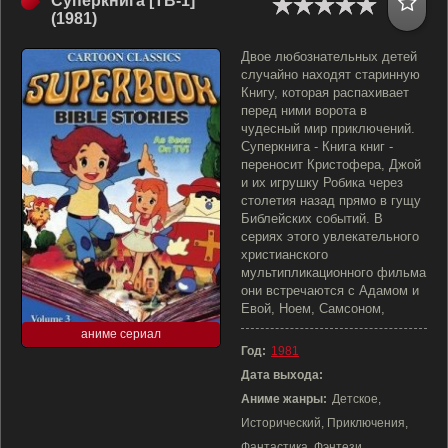
Суперкнига [ТВ-1]
(1981)
Двое любознательных детей
случайно находят старинную
Книгу, которая распахивает
перед ними ворота в
чудесный мир приключений.
Суперкнига - Книга книг -
переносит Кристофера, Джой
и их игрушку Робика через
столетия назад прямо в гущу
Библейских событий. В
сериях этого увлекательного
христианского
мультипликационного фильма
они встречаются с Адамом и
Евой, Ноем, Самсоном,
аниме сериал
Год:
1981
Дата выхода:
Аниме жанры:
Детское,
Исторический, Приключения,
Фантастика, Фэнтези