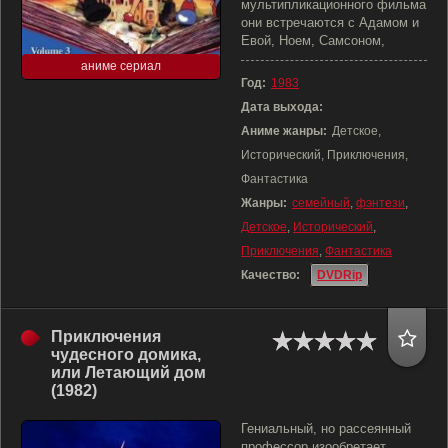
мультипликационного фильма
они встречаются с Адамом и
Евой, Ноем, Самсоном,
аниме сериал
Год:
1983
Дата выхода:
Аниме жанры:
Детское,
Исторический, Приключения,
Фантастика
Жанры:
семейный
,
фэнтези
,
Детское
,
Исторический
,
Приключения
,
Фантастика
Качество:
DVDRip
Приключения
чудесного домика,
или Летающий дом
(1982)
Гениальный, но рассеянный
профессор изообретает