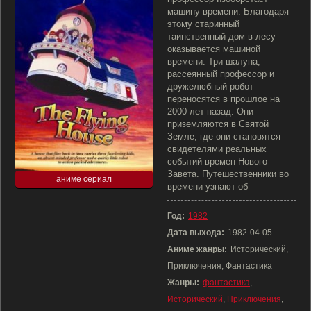
машину времени. Благодаря
этому старинный
таинственный дом в лесу
оказывается машиной
времени. Три шалуна,
рассеянный профессор и
дружелюбный робот
переносятся в прошлое на
2000 лет назад. Они
приземляются в Святой
Земле, где они становятся
свидетелями реальных
событий времен Нового
Завета. Путешественники во
аниме сериал
времени узнают об
Год:
1982
Дата выхода:
1982-04-05
Аниме жанры:
Исторический,
Приключения, Фантастика
Жанры:
фантастика
,
Исторический
,
Приключения
,