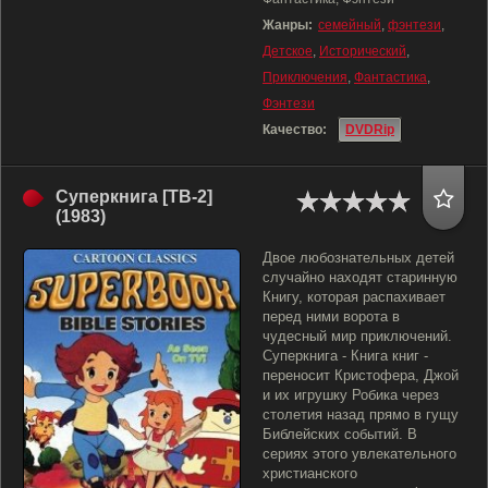
Жанры:
семейный
,
фэнтези
,
Детское
,
Исторический
,
Приключения
,
Фантастика
,
Фэнтези
Качество:
DVDRip
Суперкнига [ТВ-2]
(1983)
Двое любознательных детей
случайно находят старинную
Книгу, которая распахивает
перед ними ворота в
чудесный мир приключений.
Суперкнига - Книга книг -
переносит Кристофера, Джой
и их игрушку Робика через
столетия назад прямо в гущу
Библейских событий. В
сериях этого увлекательного
христианского