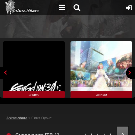
аниме
аниме
Anime-share
» Соня Оуэнс