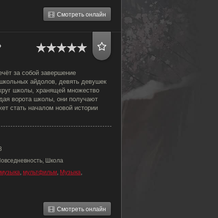
Смотреть онлайн
»
ечёт за собой завершение
школьных айдолов, девять девушек
круг школы, хранящей множество
идая ворота школы, они получают
жет стать началом новой истории
3
Повседневность, Школа
музыка
,
мультфильм
,
Музыка
,
Смотреть онлайн