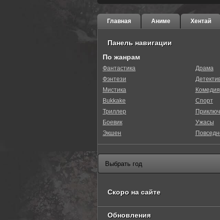
Главная
Аниме
Хентай
Панель навигации
По жанрам
Фантастика
Драма
Фэнтези
Детекти
0
1
2
3
4
5
Мистика
Комедия
Bukkake
Спорт
Триллер
Приключ
Боевик
Ужасы
Экшен
Повседн
Скоро на сайте
Обновления