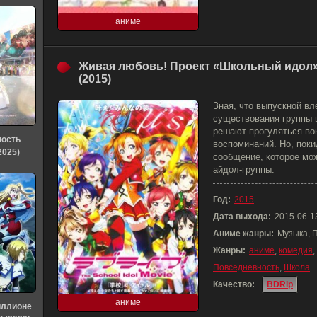
аниме
Живая любовь! Проект «Школьный идол
(2015)
Зная, что выпускной вл
существования группы 
решают прогуляться во
ность
воспоминаний. Но, пок
2025)
сообщение, которое мо
айдол-группы.
Год:
2015
Дата выхода:
2015-06-1
Аниме жанры:
Музыка, 
Жанры:
аниме
,
комедия
,
Повседневность
,
Школа
Качество:
BDRip
аниме
иллионе