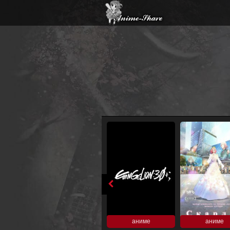
аниме
аниме