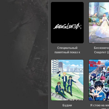
0
1
2
3
4
5
Специальный
Бесконеч
памятный показ к
Скарлет (
тридцатилетию
«Евангелиона» (2026)
Будни
Я стою на м