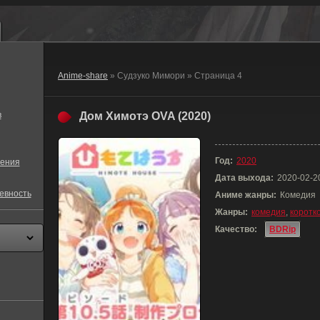
Anime-share
» Судзуко Мимори » Страница 4
в
Дом Химотэ OVA (2020)
Год:
2020
ения
Дата выхода:
2020-02-2
евность
Аниме жанры:
Комедия
Жанры:
комедия
,
коротк
Качество:
BDRip