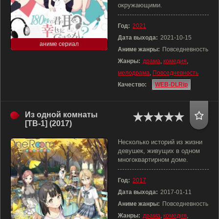
окружающими.
Год:
2021
Дата выхода:
2021-10-15
аниме сериал
Аниме жанры:
Повседневность
Жанры:
драма
,
комедия
,
мелодрама
,
Повседневность
Качество:
WEB-DLRip
Из одной комнаты
[ТВ-1] (2017)
Несколько историй из жизни
девушек, живущих в одном
многоквартирном доме.
Год:
2017
Дата выхода:
2017-01-11
Аниме жанры:
Повседневность
Жанры:
драма
,
комедия
,