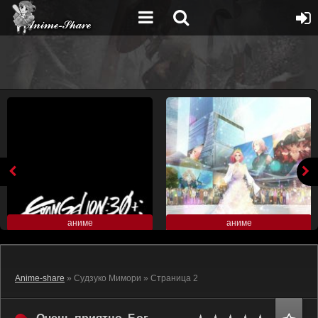
аниме
аниме
Anime-share
» Судзуко Мимори » Страница 2