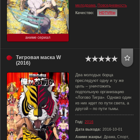
мелодрама
,
Повседневность
Качество:
HDTVRip
аниме сериал
Тигровая маска W
(2016)
Два молодых борца
преследуют одну и ту же
цель – уничтожить
подпольную организацию
«Логово Тигра». Однако один
из них идет по пути света, а
другой – по пути тьмы.
Год:
2016
Дата выхода:
2016-10-01
Аниме жанры:
Драма, Спорт,