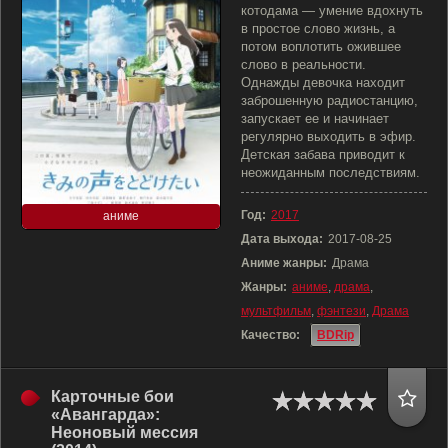
котодама — умение вдохнуть
в простое слово жизнь, а
потом воплотить ожившее
слово в реальности.
Однажды девочка находит
заброшенную радиостанцию,
запускает ее и начинает
регулярно выходить в эфир.
Детская забава приводит к
неожиданным последствиям.
Год:
2017
аниме
Дата выхода:
2017-08-25
Аниме жанры:
Драма
Жанры:
аниме
,
драма
,
мультфильм
,
фэнтези
,
Драма
Качество:
BDRip
Карточные бои
«Авангарда»:
Неоновый мессия