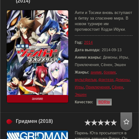
(2014)
Аити и Тосики вновь вступают
в битву за спасение мира. В
новом турнире им
противостоит Кодзи Ибуки.
Год:
2014
Дата выхода:
2014-09-13
Аниме жанры:
Демоны, Игры,
Приключения, Сёнен, Экшен
Жанры:
аниме
,
боевик
,
мультфильм
,
фэнтези
,
Демоны
,
Игры
,
Приключения
,
Сёнен
,
Экшен
аниме
Качество:
BDRip
Гридмен (2018)
Парень Юта просыпается в
комнате девушки Рикки. Он