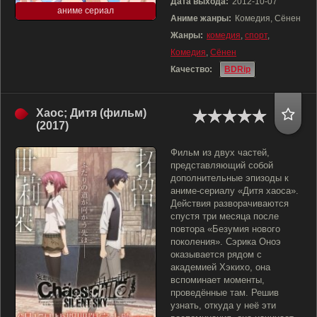
Дата выхода:
2012-10-07
аниме сериал
Аниме жанры:
Комедия, Сёнен
Жанры:
комедия
,
спорт
,
Комедия
,
Сёнен
Качество:
BDRip
Хаос; Дитя (фильм)
(2017)
Фильм из двух частей,
представляющий собой
дополнительные эпизоды к
аниме-сериалу «Дитя хаоса».
Действия разворачиваются
спустя три месяца после
повтора «Безумия нового
поколения». Сэрика Оноэ
оказывается рядом с
академией Хэкихо, она
вспоминает моменты,
проведённые там. Решив
узнать, откуда у неё эти