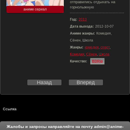
отправились отдыхать на
горнолыжную
аниме сериал
Год:
2013
Дата выхода:
2012-10-07
Аниме жанры:
Комедия,
Сёнен, Школа
Жанры:
комедия
,
спорт
,
Комедия
,
Сёнен
,
Школа
Качество:
BDRip
Назад
Вперед
Ссылка
Жалобы и запросы направляйте на почту
admin@anime-