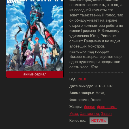
не может вспомнить, кто он, а
из соседней комнаты его
зовет таинственный голос, так
он обнаруживает на экране
старого компьютера робота по
имени Гридман. К большому
удивлению Юты, Рикка не
слышит Гридмана и не видит
зловещих монстров,
нависших над городом.
Вскоре материализуется еще
одно чудовище и продолжает
сеять хаос. Юта
аниме сериал
Год:
2018
Дата выхода:
2018-10-07
Аниме жанры:
Меха,
Фантастика, Экшен
Жанры:
боевик
,
фантастика
,
Меха
,
Фантастика
,
Экшен
Качество:
HDTVRip