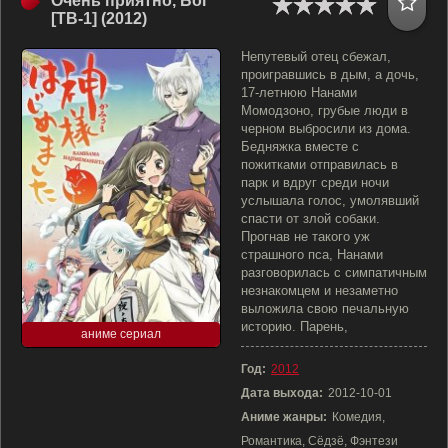
Очень приятно, Бог
[ТВ-1] (2012)
Непутевый отец сбежал,
проигравшись в дым, а дочь,
17-летнюю Нанами
Момодзоно, грубые люди в
черном выбросили из дома.
Бедняжка вместе с
пожитками отправилась в
парк и вдруг среди ночи
услышала голос, умолявший
спасти от злой собаки.
Прогнав не такого уж
страшного пса, Нанами
разговорилась с симпатичным
незнакомцем и незаметно
выложила свою печальную
историю. Парень,
аниме сериал
Год:
2012
Дата выхода:
2012-10-01
Аниме жанры:
Комедия,
Романтика, Сёдзё, Фэнтези