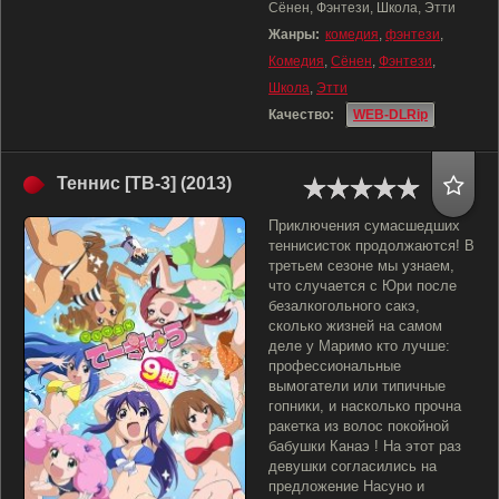
Сёнен, Фэнтези, Школа, Этти
Жанры:
комедия
,
фэнтези
,
Комедия
,
Сёнен
,
Фэнтези
,
Школа
,
Этти
Качество:
WEB-DLRip
Теннис [ТВ-3] (2013)
Приключения сумасшедших
теннисисток продолжаются! В
третьем сезоне мы узнаем,
что случается с Юри после
безалкогольного сакэ,
сколько жизней на самом
деле у Маримо кто лучше:
профессиональные
вымогатели или типичные
гопники, и насколько прочна
ракетка из волос покойной
бабушки Канаэ ! На этот раз
девушки согласились на
предложение Насуно и