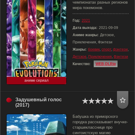
чемпионатах разных регионов
мира покемонов.
Год:
2021
Дата выхода:
2021-09-09
Аниме жанры:
Детское,
Приключения, Фэнтези
Жанры:
боевик
,
спорт
,
фэнтези
,
Детское
,
Приключения
,
Фэнтези
Качество:
WEB-DLRip
аниме сериал
Задушевный голос
(2017)
Бабушка из приморского
городка рассказывает внучке-
старшекласснице про
синтоистскую магию