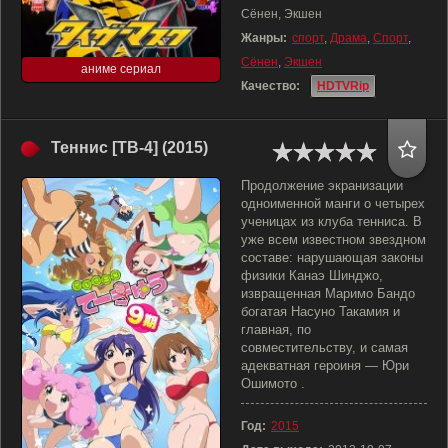
Сёнен, Экшен
Жанры:
спорт
,
Драма
,
Спорт
,
Сёнен
,
Экшен
аниме сериал
Качество:
HDTVRip
Теннис [ТВ-4] (2015)
Продолжение экранизации
одноименной манги о четырех
ученицах из клуба тенниса. В
уже всем известном звездном
составе: нарушающая законы
физики Канаэ Шинджо,
извращенная Маримо Бандо
богатая Насуно Такамия и
главная, по
совместительству, и самая
адекватная героиня — Юри
Ошимото .
Год:
2015