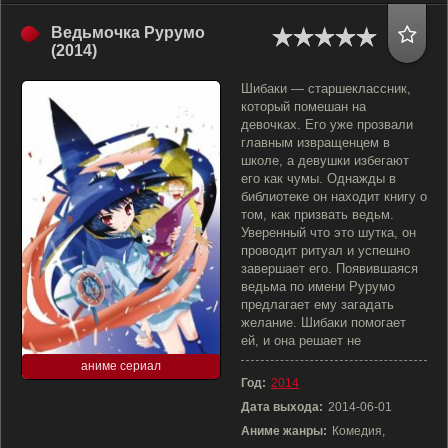
Ведьмочка Рурумо
(2014)
Шибаки — старшеклассник,
который помешан на
девочках. Его уже прозвали
главным извращенцем в
школе, а девушки избегают
его как чумы. Однажды в
библиотеке он находит книгу о
том, как призвать ведьм.
Уверенный что это шутка, он
проводит ритуал и успешно
завершает его. Появившаяся
ведьма по имени Рурумо
предлагает ему загадать
желание. Шибаки помогает
ей, и она решает не
аниме сериал
Год:
2014
Дата выхода:
2014-06-01
Аниме жанры:
Комедия,