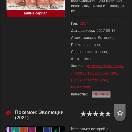
воспоминания, она начинает
искать подсказки и... находит
их.
аниме сериал
Год:
2017
Дата выхода:
2017-06-17
Аниме жанры:
Детектив,
Психологическое,
Сверхъестественное,
Фантастика
Жанры:
детектив
,
фантастика
,
Детектив
,
Психологическое
,
Сверхъестественное
,
Фантастика
Качество:
HDTVRip
Покемон: Эволюции
(2021)
Несколько историй о