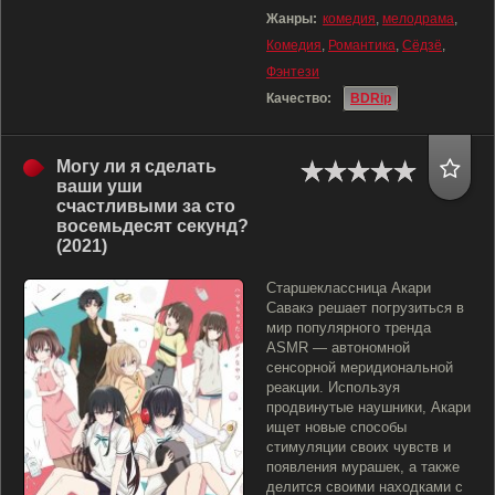
Жанры:
комедия
,
мелодрама
,
Комедия
,
Романтика
,
Сёдзё
,
Фэнтези
Качество:
BDRip
Могу ли я сделать
ваши уши
счастливыми за сто
восемьдесят секунд?
(2021)
Старшеклассница Акари
Савакэ решает погрузиться в
мир популярного тренда
ASMR — автономной
сенсорной меридиональной
реакции. Используя
продвинутые наушники, Акари
ищет новые способы
стимуляции своих чувств и
появления мурашек, а также
делится своими находками с