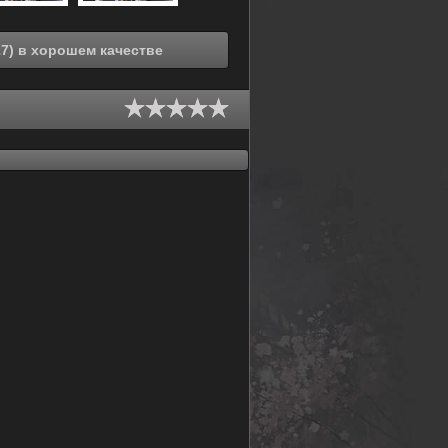
Смотреть онлайн Хаос; Дитя (фильм) (2017) в хорошем качестве