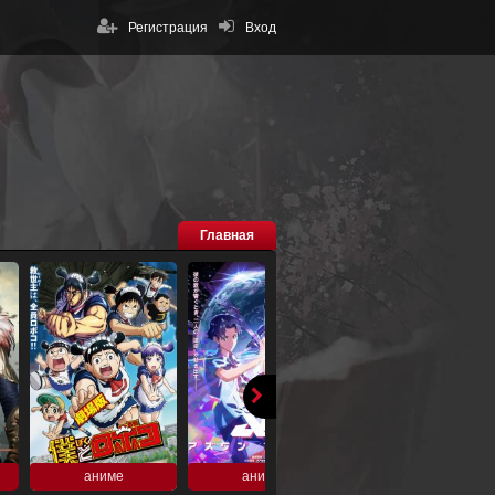
Регистрация
Вход
Главная
аниме
аниме
аниме