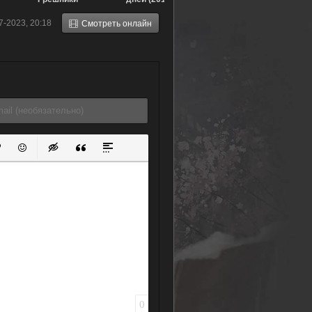
системы (фильм
7-2023, 20:18
Смотреть онлайн
первый) (2019)
ок
й список
ь ссылку
тавить защищенную ссылку
Вставить смайлик
Вставка скрытого текста
Вставка цитаты
Вставка спойлера
0