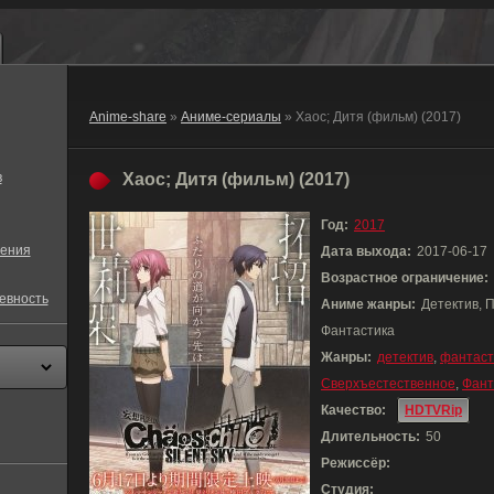
Anime-share
»
Аниме-сериалы
» Хаос; Дитя (фильм) (2017)
в
Хаос; Дитя (фильм) (2017)
Год:
2017
ения
Дата выхода:
2017-06-17
Возрастное ограничение:
евность
Аниме жанры:
Детектив, 
Фантастика
Жанры:
детектив
,
фантаст
Сверхъестественное
,
Фант
Качество:
HDTVRip
Длительность:
50
Режиссёр:
Студия: