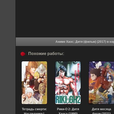
Аниме Хаос;
Похожие работы:
Тетрадь смерти:
Рики-О 2: Дитя
Дитя месяца
Наследники L
Хаоса (1990)
богов (2021)