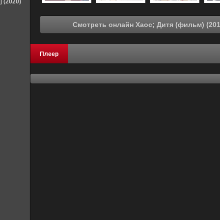
] (2020)
Плеер