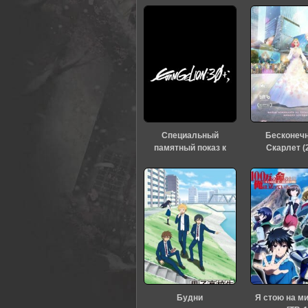
Специальный
Бесконеч
памятный показ к
Скарлет (
тридцатилетию
«Евангелиона» (2026)
Будни
Я стою на м