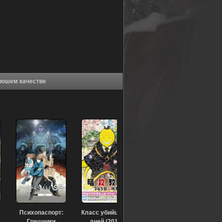
 Дитя (фильм) (2017) в хорошем качестве
Психопаспорт:
Класс убийц: 365
Грешники
дней (2016)