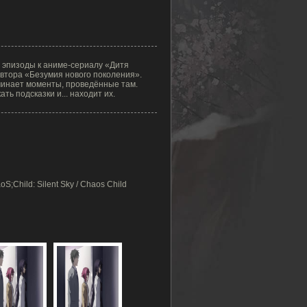
 эпизоды к аниме-сериалу «Дитя
овтора «Безумия нового поколения».
минает моменты, проведённые там.
ть подсказки и... находит их.
S;Child: Silent Sky / Chaos Child