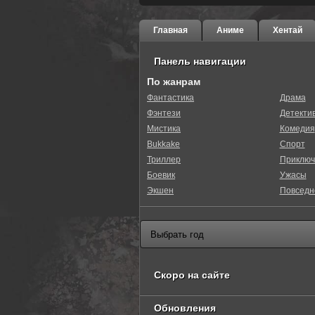
Главная
Аниме
Хентай
Панель навигации
По жанрам
Фантастика
Драма
Фэнтези
Детекти
Мистика
Комедия
Bukkake
Спорт
Триллер
Приключ
Боевик
Ужасы
Экшен
Повседн
Скоро на сайте
Обновления