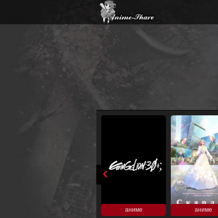
аниме
аниме