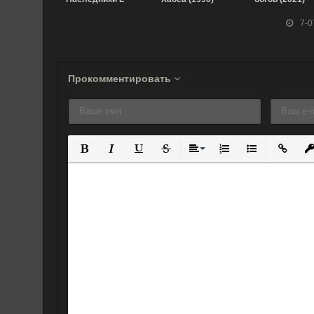
(2008)
7-0
Прокомментировать
Полужирный
Курсив
Подчеркнутый
Зачеркнутый
Выравнивание
Нумерованный спис
Маркированны
Вставит
Вс