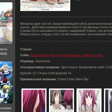
Фильм из двух частей, представляющий собой дополнительные
хаоса». Действия разворачиваются спустя три месяца после п
Сэрика Оноэ оказывается рядом с академией Хэкихо, она вспо
Решив узнать, откуда у неё эти воспоминания, она начинает иска
ность
Страна:
2025)
Сейю:
Ёсицугу Мацуока
,
Судзуко Мимори
,
Сумирэ Уэсака
Перевод:
AnimeVost
Альтернативное название:
Дитя хаоса: Безмолвное небо / Chäo
Episode 13 / Chaos Child Episode 14
Оригинальное название
Chaos;Child Silent Sky
иллионе