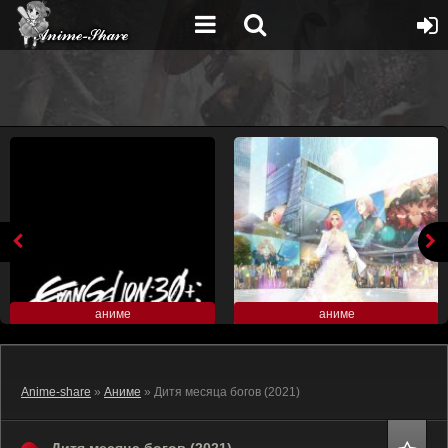
аниме
аниме
Anime-share
»
Аниме
» Дитя месяца богов (2021)