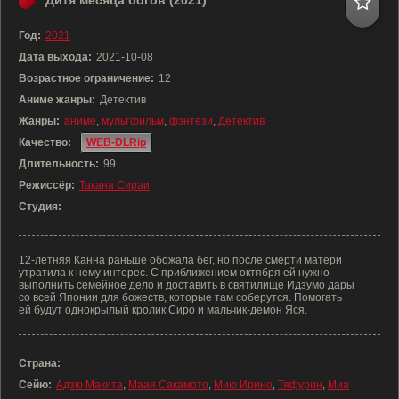
Дитя месяца богов (2021)
Год:
2021
Дата выхода:
2021-10-08
Возрастное ограничение:
12
Аниме жанры:
Детектив
Жанры:
аниме
,
мультфильм
,
фэнтези
,
Детектив
Качество:
WEB-DLRip
Длительность:
99
Режиссёр:
Такана Сираи
Студия:
12-летняя Канна раньше обожала бег, но после смерти матери
утратила к нему интерес. С приближением октября ей нужно
выполнить семейное дело и доставить в святилище Идзумо дары
со всей Японии для божеств, которые там соберутся. Помогать
ей будут однокрылый кролик Сиро и мальчик-демон Яся.
Страна:
Сейю:
Адзю Макита
,
Маая Сакамото
,
Мию Ирино
,
Тяфурин
,
Миа