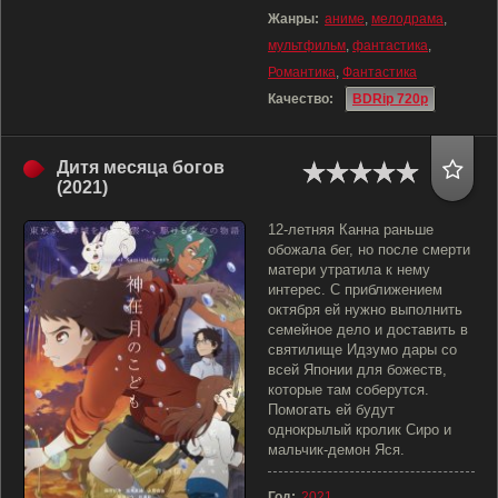
Жанры:
аниме
,
мелодрама
,
мультфильм
,
фантастика
,
Романтика
,
Фантастика
Качество:
BDRip 720p
Дитя месяца богов
(2021)
12-летняя Канна раньше
обожала бег, но после смерти
матери утратила к нему
интерес. С приближением
октября ей нужно выполнить
семейное дело и доставить в
святилище Идзумо дары со
всей Японии для божеств,
которые там соберутся.
Помогать ей будут
однокрылый кролик Сиро и
мальчик-демон Яся.
Год:
2021