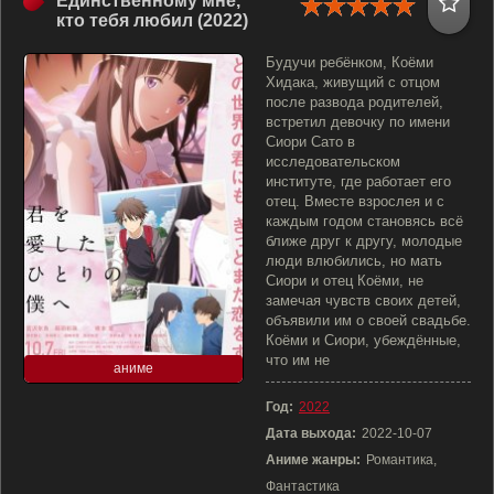
Единственному мне,
кто тебя любил (2022)
Будучи ребёнком, Коёми
Хидака, живущий с отцом
после развода родителей,
встретил девочку по имени
Сиори Сато в
исследовательском
институте, где работает его
отец. Вместе взрослея и с
каждым годом становясь всё
ближе друг к другу, молодые
люди влюбились, но мать
Сиори и отец Коёми, не
замечая чувств своих детей,
объявили им о своей свадьбе.
Коёми и Сиори, убеждённые,
что им не
аниме
Год:
2022
Дата выхода:
2022-10-07
Аниме жанры:
Романтика,
Фантастика