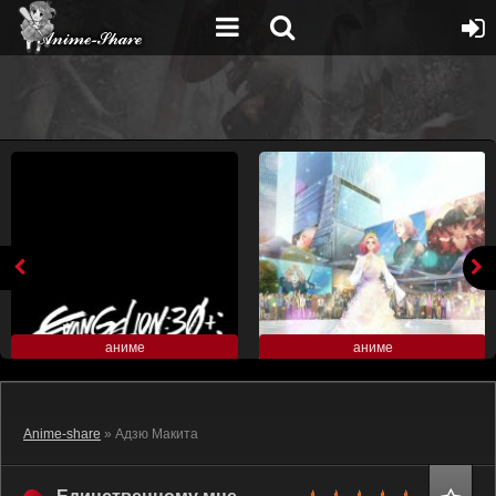
аниме
аниме
Anime-share
» Адзю Макита