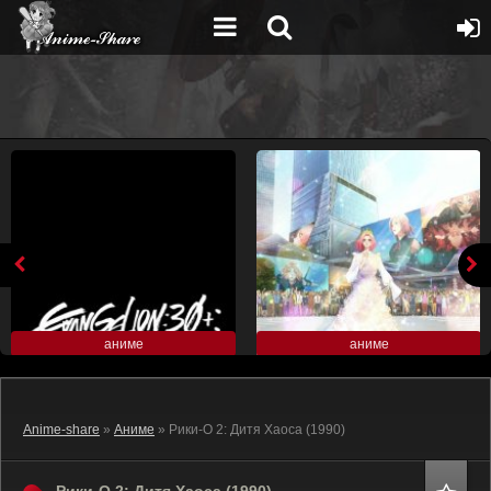
аниме
аниме
Anime-share
»
Аниме
» Рики-О 2: Дитя Хаоса (1990)