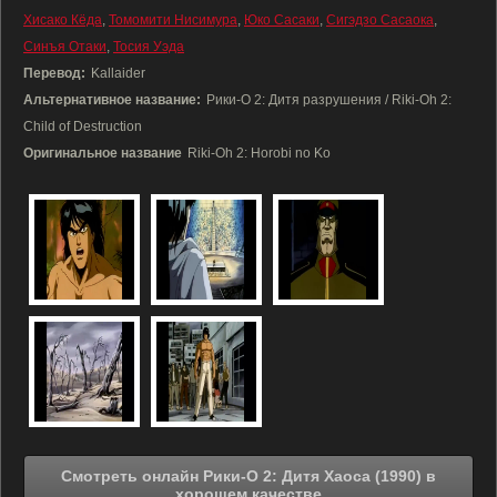
Хисако Кёда
,
Томомити Нисимура
,
Юко Сасаки
,
Сигэдзо Сасаока
,
Синъя Отаки
,
Тосия Уэда
Перевод:
Kallaider
Альтернативное название:
Рики-О 2: Дитя разрушения / Riki-Oh 2:
Child of Destruction
Оригинальное название
Riki-Oh 2: Horobi no Ko
Смотреть онлайн Рики-О 2: Дитя Хаоса (1990) в
хорошем качестве