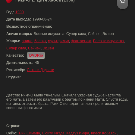
Рики-О 2: Дитя Хаоса (1990)
Год:
1990
Дата выхода:
1990-08-24
Возрастное ограничение:
Аниме жанры:
Боевые искусства, Супер сила, Сэйнэн, Экшен
Жанры:
аниме
,
боевик
,
мультфильм
,
фантастика
,
Боевые искусства
,
Супер сила
,
Сэйнэн
,
Экшен
Качество:
DVDRip
Длительность:
45
Режиссёр:
Сатоси Дэдзаки
Студия:
Детство Рики-О было тяжёлым. Сначала ужасная судьба настигла
его мать, а затем его разлучили с братом по имени Нати. Спустя годы,
пытаясь отыскать брата, Рики-О попадает в плен к религиозным
военным фанатикам.
Страна:
Сейю:
Бин Симада
,
Сюити Икэда
,
Кадзуэ Икура
,
Киёси Кобаяси
,