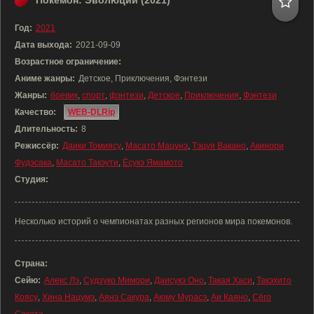
Покемон: Эволюции (2021)
Год:
2021
Дата выхода:
2021-09-09
Возрастное ограничение:
Аниме жанры:
Детское, Приключения, Фэнтези
Жанры:
боевик
,
спорт
,
фэнтези
,
Детское
,
Приключения
,
Фэнтези
Качество:
WEB-DLRip
Длительность:
8
Режиссёр:
Даики Томиясу
,
Масато Мацунэ
,
Тэцуя Вакано
,
Акинори
Фудэсака
,
Масато Такэути
,
Ёсукэ Ямамото
Студия:
Несколько историй о чемпионатах разных регионов мира покемонов.
Страна:
Сейю:
Алекс Лэ
,
Судзуко Мимори
,
Даисукэ Оно
,
Такая Хаси
,
Такэхито
Коясу
,
Хина Нацумэ
,
Аянэ Сакура
,
Аюму Мурасэ
,
Аи Каяно
,
Сёго