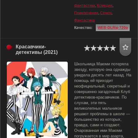
фантастика
,
Комедия
,
Приключения
,
Сёнен
,
Фантастика
Качество:
WEB-DLRip 720p
Красавчики-
детективы (2021)
Школьница Маюми потеряла
звезду, которую она однажды
увидела десять лет назад. На
помощь ей приходит
неофициальный, секретный и
совершенно загадочный Клуб
детективов-красавчиков. По
слухам, эти пять
великолепных мальчиков
решают проблемы в школе —
большинство из которых,
правда, сами и создают.
Очарованная ими Маюми
погружается в мир азарта,