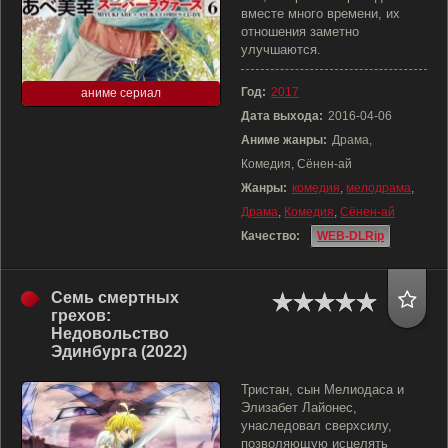
вместе много времени, их
отношения заметно
улучшаются.
Год:
2017
аниме сериал
Дата выхода:
2016-04-06
Аниме жанры:
Драма,
Комедия, Сёнен-ай
Жанры:
комедия
,
мелодрама
,
Драма
,
Комедия
,
Сёнен-ай
Качество:
WEB-DLRip
Семь смертных
грехов:
Недовольство
Эдинбурга (2022)
Тристан, сын Мелиодаса и
Элизабет Лайонес,
унаследовал сверхсилу,
позволяющую исцелять