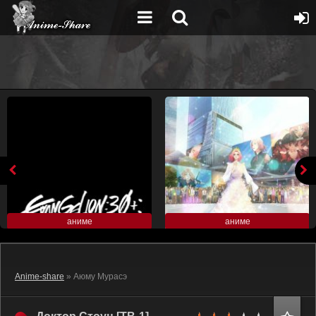
аниме
аниме
Anime-share
» Аюму Мурасэ