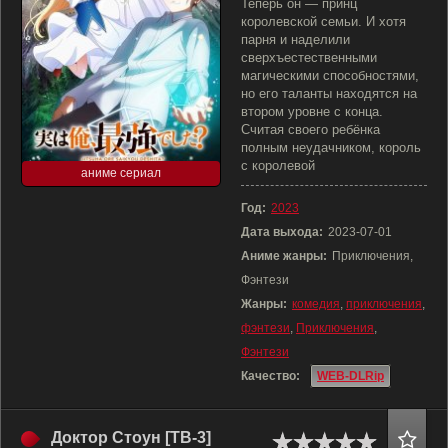
Теперь он — принц
королевской семьи. И хотя
парня и наделили
сверхъестественными
магическими способностями,
но его таланты находятся на
втором уровне с конца.
Считая своего ребёнка
полным неудачником, король
с королевой
аниме сериал
Год:
2023
Дата выхода:
2023-07-01
Аниме жанры:
Приключения,
Фэнтези
Жанры:
комедия
,
приключения
,
фэнтези
,
Приключения
,
Фэнтези
Качество:
WEB-DLRip
Доктор Стоун [ТВ-3]