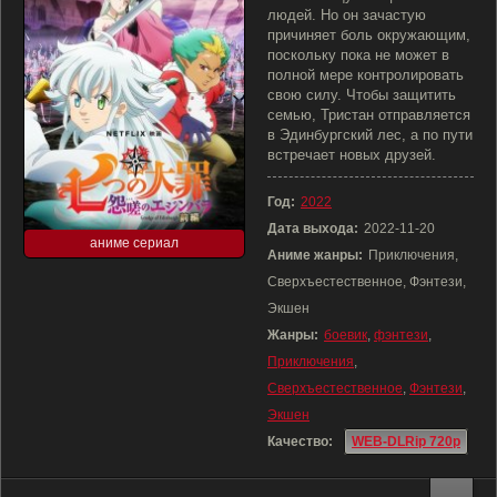
людей. Но он зачастую
причиняет боль окружающим,
поскольку пока не может в
полной мере контролировать
свою силу. Чтобы защитить
семью, Тристан отправляется
в Эдинбургский лес, а по пути
встречает новых друзей.
Год:
2022
Дата выхода:
2022-11-20
аниме сериал
Аниме жанры:
Приключения,
Сверхъестественное, Фэнтези,
Экшен
Жанры:
боевик
,
фэнтези
,
Приключения
,
Сверхъестественное
,
Фэнтези
,
Экшен
Качество:
WEB-DLRip 720p