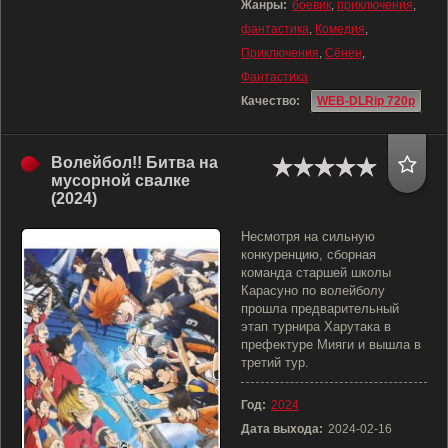
Жанры:
боевик
,
приключения
,
фантастика
,
Комедия
,
Приключения
,
Сёнен
,
Фантастика
Качество:
WEB-DLRip 720p
Волейбол!! Битва на
мусорной свалке
(2024)
Несмотря на сильную
конкуренцию, сборная
команда старшей школы
Карасуно по волейболу
прошла предварительный
этап турнира Харутака в
префектуре Мияги и вышла в
третий тур.
Год:
2024
Дата выхода:
2024-02-16