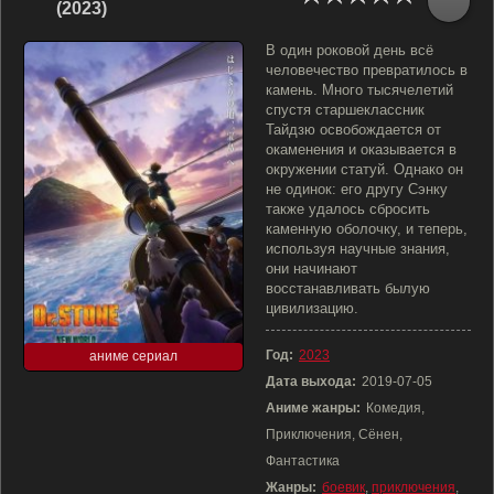
(2023)
В один роковой день всё
человечество превратилось в
камень. Много тысячелетий
спустя старшеклассник
Тайдзю освобождается от
окаменения и оказывается в
окружении статуй. Однако он
не одинок: его другу Сэнку
также удалось сбросить
каменную оболочку, и теперь,
используя научные знания,
они начинают
восстанавливать былую
цивилизацию.
Год:
2023
аниме сериал
Дата выхода:
2019-07-05
Аниме жанры:
Комедия,
Приключения, Сёнен,
Фантастика
Жанры:
боевик
,
приключения
,