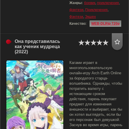
Жанры:
боевик
,
приключения
,
фэнтези
,
Приключения
,
Фэнтези
,
Экшен
Качество:
WEB-DLRip 720p
Она представилась
как ученик мудреца
(2022)
Кагами играет в
многопользовательскую
онлайн-игру Arch Earth Online
за бородатого старца-
волшебника. Однажды, чтобы
потратить валюту с
истекающим сроком
действия, парень покупает
предмет для изменения
внешности и выбирает, как бы
он хотел выглядеть, если бы
его персонаж был девушкой.
Заснув во время игры, парень