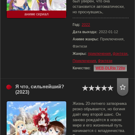
был уверен, что она
остановится автоматически,
но проснувшись,
аниме сериал
Год:
2022
Дата выхода:
2022-01-12
Аниме жанры:
Приключения,
Фэнтези
Жанры:
приключения
,
фэнтези
,
Приключения
,
Фэнтези
Качество:
WEB-DLRip 720p
Я что, сильнейший?
(2023)
Жизнь 20-летнего затворника
резко обрывается, но богиня
даёт ему второй шанс. Он
заново рождаётся в новом
мире и его жизненный путь
начинается с младенчества.