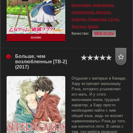
мелодрама
,
мультфильм
,
приключения
,
фэнтези
,
Комедия
,
Романтика
,
Сёдзё
,
Фэнтези
,
Школа
Качество:
WEB-DLRip
аниме
Больше, чем
возлюбленные [ТВ-2]
(2017)
Отдыхая с матерью в Канаде,
Хару встречает мальчишку
Рэна, которого усыновляет
его мать. И у этого
мальчишки очень трудный
характер, а Хару просто
необходимо найти с ним
общий язык, ведь он желает
«цивилизовать» Рэна до того,
как кончится лето. В связи с
тем, что ребята проводят