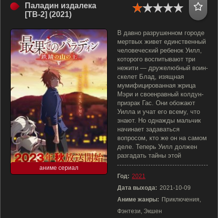
Паладин издалека
[ТВ-2] (2021)
В давно разрушенном городе
мертвых живет единственный
человеческий ребенок Уилл,
которого воспитывают три
нежити — дружелюбный воин-
скелет Блад, изящная
мумифицированная жрица
Мэри и своенравный колдун-
призрак Гас. Они обожают
Уилла и учат его всему, что
знают. Но однажды мальчик
начинает задаваться
вопросом, кто же он на самом
деле. Теперь Уилл должен
разгадать тайны этой
аниме сериал
Год:
2021
Дата выхода:
2021-10-09
Аниме жанры:
Приключения,
Фэнтези, Экшен