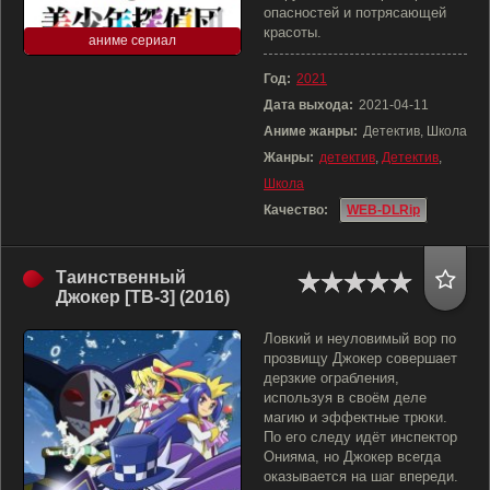
опасностей и потрясающей
красоты.
аниме сериал
Год:
2021
Дата выхода:
2021-04-11
Аниме жанры:
Детектив, Школа
Жанры:
детектив
,
Детектив
,
Школа
Качество:
WEB-DLRip
Таинственный
Джокер [ТВ-3] (2016)
Ловкий и неуловимый вор по
прозвищу Джокер совершает
дерзкие ограбления,
используя в своём деле
магию и эффектные трюки.
По его следу идёт инспектор
Онияма, но Джокер всегда
оказывается на шаг впереди.