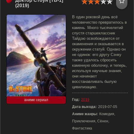
Доктор Стоун [ТВ-1]
(2019)
В один роковой день всё
человечество превратилось в
камень. Много тысячелетий
спустя старшеклассник
Тайдзю освобождается от
окаменения и оказывается в
окружении статуй. Однако он
не одинок: его другу Сэнку
также удалось сбросить
каменную оболочку, и теперь,
используя научные знания,
они начинают
восстанавливать былую
цивилизацию.
Год:
2019
аниме сериал
Дата выхода:
2019-07-05
Аниме жанры:
Комедия,
Приключения, Сёнен,
Фантастика