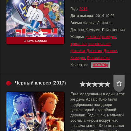
Год:
2016
Дата выхода:
2014-10-06
Аниме жанры:
Детектив,
Детское, Комедия, Приключения
Жанры:
детектив
,
комедия
,
аниме сериал
криминал
,
приключения
,
фэнтези
,
Детектив
,
Детское
,
Комедия
,
Приключения
Качество:
HDTVRip
Чёрный клевер (2017)
Ещё младенцами в один и тот
же день Аста с Юно были
подброшены под двери
церкви одной отдалённой
деревни. Годы шли, мальчики
росли, а миром вокруг них
правила магия. Юно оказался
по-настоящему одарённым