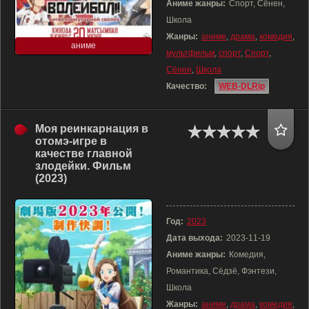
Аниме жанры:
Спорт, Сёнен,
Школа
Жанры:
аниме
,
драма
,
комедия
,
аниме
мультфильм
,
спорт
,
Спорт
,
Сёнен
,
Школа
Качество:
WEB-DLRip
Моя реинкарнация в
отомэ-игре в
качестве главной
злодейки. Фильм
(2023)
Год:
2023
Дата выхода:
2023-11-19
Аниме жанры:
Комедия,
Романтика, Сёдзё, Фэнтези,
Школа
Жанры:
аниме
,
драма
,
комедия
,