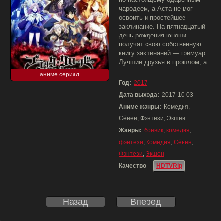
чародеем, а Аста не мог
освоить и простейшее
заклинание. На пятнадцатый
день рождения юноши
получат свою собственную
книгу заклинаний — гримуар.
Лучшие друзья в прошлом, а
аниме сериал
Год:
2017
Дата выхода:
2017-10-03
Аниме жанры:
Комедия,
Сёнен, Фэнтези, Экшен
Жанры:
боевик
,
комедия
,
фэнтези
,
Комедия
,
Сёнен
,
Фэнтези
,
Экшен
Качество:
HDTVRip
Назад
Вперед