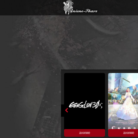
аниме
аниме