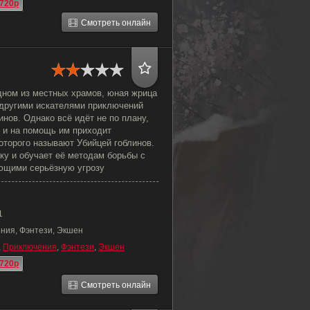
720p
Смотреть онлайн
дном из местных храмов, юная жрица
 другими искателями приключений
инов. Однако всё идёт не по плану,
, и на помощь им приходит
оторого называют Убийцей гоблинов.
ку и обучает её методам борьбы с
ющими серьёзную угрозу
1
ния, Фэнтези, Экшен
,
Приключения
,
Фэнтези
,
Экшен
720p
Смотреть онлайн