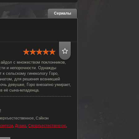
Сериалы
 айдол с множеством поклонников,
сти и непорочности. Однажды
 к сельскому гинекологу Горо,
анатом, для решения возникшей
очь девушке, Горо внезапно умирает,
 в её сына-младенца.
2
верхъестественное, Сэйнэн
энтези
,
Драма
,
Сверхъестественное
,