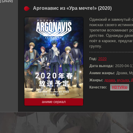
] (2020)
Аргонавис из «Ура мечте!» (2020)
Одинокий и замкнутый с
поисках своего истинно
трепетом вспоминает ро
детстве. Однажды двое
поёт в караоке, предл
группу.
Год:
2020
Дата выхода:
2020-04-1
Аниме жанры:
Драма, М
Жанры:
драма
,
музыка
,
Качество:
HDTVRip
аниме сериал