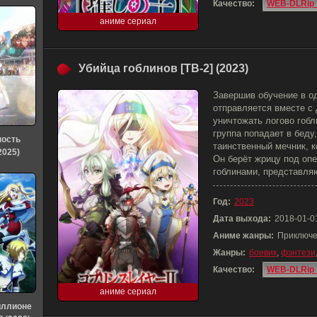
Качество:
WEB-DLRip 
аниме сериал
Убийца гоблинов [ТВ-2] (2023)
Завершив обучение в о
отправляется вместе с
уничтожать логово гобл
группа попадает в беду
ность
таинственный мечник, к
2025)
Он берёт жрицу под опе
гоблинами, представля
Год:
2023
Дата выхода:
2018-01-0
Аниме жанры:
Приключе
Жанры:
боевик
,
фэнтези
Качество:
WEB-DLRip 
аниме сериал
иллионе