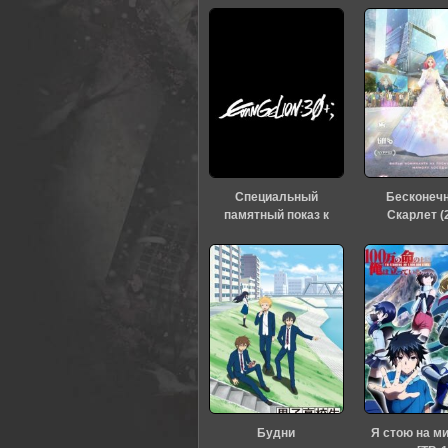
40
1
2
3
4
5
Специальный
Бесконеч
памятный показ к
Скарлет (
тридцатилетию
«Евангелиона» (2026)
Будни
Я стою на м