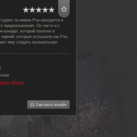
тудент по имени Рэн находится в
го предназначения. Он часто и с
к-концерт, который посетил в
 парней, которые услышали как Рэн
агают ему создать музыкальную
1
узыка
Драма
,
Музыка
Смотреть онлайн