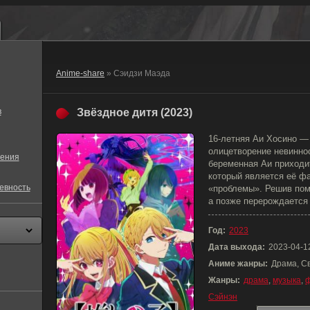
Anime-share
» Сэидзи Маэда
в
Звёздное дитя (2023)
16-летняя Аи Хосино —
олицетворение невинно
ения
беременная Аи приходит
который является её ф
евность
«проблемы». Решив пом
а позже перерождается
Год:
2023
Дата выхода:
2023-04-1
Аниме жанры:
Драма, С
Жанры:
драма
,
музыка
,
ф
Сэйнэн