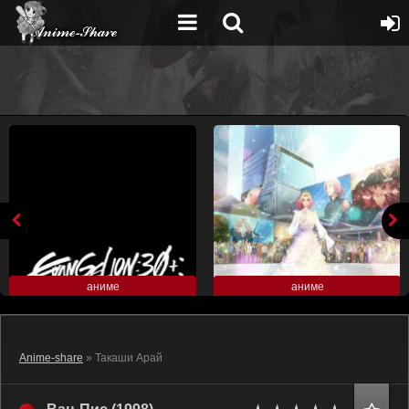
аниме
аниме
Anime-share
» Такаши Арай