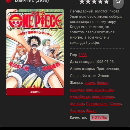
Ван-Пис (1998)
Легендарный золотой пират
Унан всю свою жизнь собирал
сокровища по всему миру.
Когда его не стало, за
золотом стали охотиться
многие, в том числе и
команда Луффи.
Год:
1998
Дата выхода:
1998-07-26
Аниме жанры:
Приключения,
Сёнен, Фэнтези, Экшен
Жанры:
аниме
,
боевик
,
комедия
,
короткометражка
,
аниме
мультфильм
,
приключения
,
фэнтези
,
Приключения
,
Сёнен
,
Фэнтези
,
Экшен
Качество:
HDTVRip