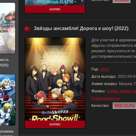
аниме
Звёзды ансамбля! Дорога к шоу! (2022)
Для участия в церемонии
айдолы отправляются в
решают прогуляться по
достопримечательности
ность
2025)
Год:
2022
Дата выхода:
2022-03-0
Аниме жанры:
Музыка, 
Жанры:
аниме
,
драма
,
к
Повседневность
Качество:
WEB-DLRip
аниме
иллионе