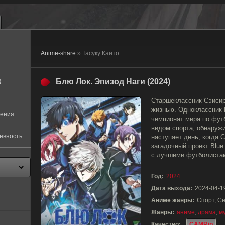
Anime-share
» Тасуку Каито
в
Блю Лок. Эпизод Наги (2024)
Старшеклассник Сэисир
жизнью. Одноклассник 
ения
чемпионат мира по футб
видом спорта, обнаружи
евность
наступает день, когда 
загадочный проект Blue
с лучшими футболистам
Год:
2024
Дата выхода:
2024-04-1
Аниме жанры:
Спорт, С
Жанры:
аниме
,
драма
,
м
Качество:
CAMRip