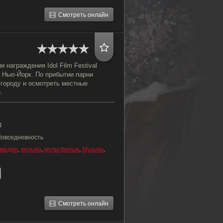
Смотреть онлайн
 награждения Idol Film Festival
 Нью-Йорк. По прибытии парни
 городу и осмотреть местные
.
4
Повседневность
омедия
,
музыка
,
мультфильм
,
Музыка
,
Смотреть онлайн