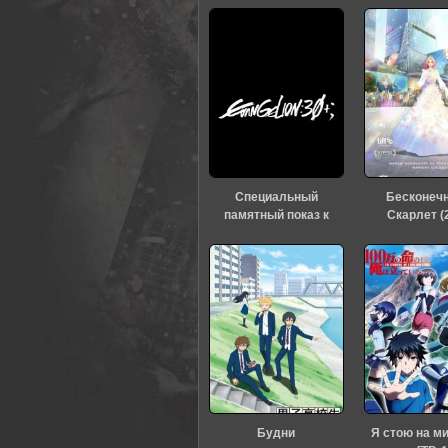
0
1
2
3
4
5
Специальный
Бесконеч
памятный показ к
Скарлет (
тридцатилетию
«Евангелиона» (2026)
Будни
Я стою на м