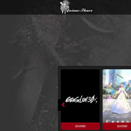
аниме
аниме