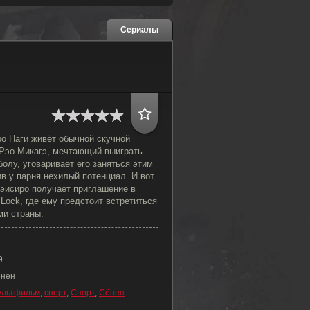
Сериалы
о Наги живёт обычной скучной
Рэо Микагэ, мечтающий выиграть
олу, уговаривает его заняться этим
в у парня нехилый потенциал. И вот
Сэисиро получает приглашение в
 Lock, где ему предстоит встретиться
и страны.
9
ёнен
ультфильм
,
спорт
,
Спорт
,
Сёнен