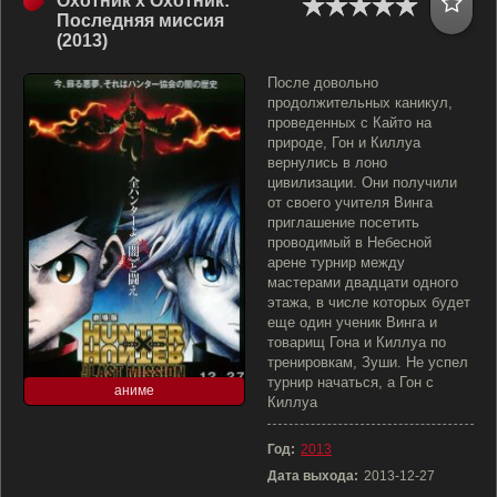
Охотник х Охотник:
Последняя миссия
(2013)
После довольно
продолжительных каникул,
проведенных с Кайто на
природе, Гон и Киллуа
вернулись в лоно
цивилизации. Они получили
от своего учителя Винга
приглашение посетить
проводимый в Небесной
арене турнир между
мастерами двадцати одного
этажа, в числе которых будет
еще один ученик Винга и
товарищ Гона и Киллуа по
тренировкам, Зуши. Не успел
турнир начаться, а Гон с
аниме
Киллуа
Год:
2013
Дата выхода:
2013-12-27