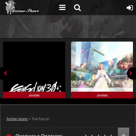
аниме
аниме
Anime-share
» Том Бауэр