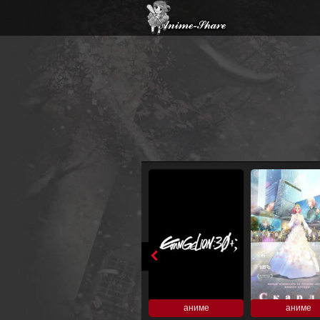
аниме
аниме