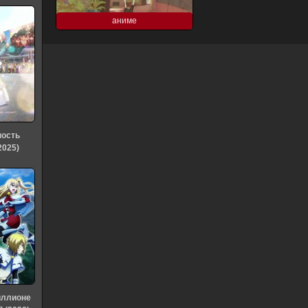
аниме
ность
2025)
иллионе