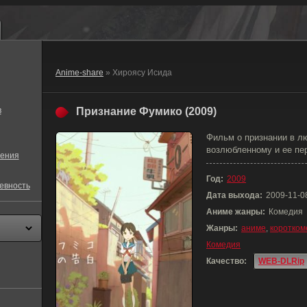
Anime-share
» Хироясу Исида
в
Признание Фумико (2009)
Фильм о признании в л
возлюбленному и ее пер
ения
Год:
2009
евность
Дата выхода:
2009-11-0
Аниме жанры:
Комедия
Жанры:
аниме
,
коротком
Комедия
Качество:
WEB-DLRip