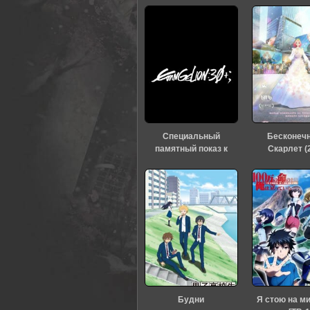
Специальный
Бесконеч
памятный показ к
Скарлет (
тридцатилетию
«Евангелиона» (2026)
Будни
Я стою на м