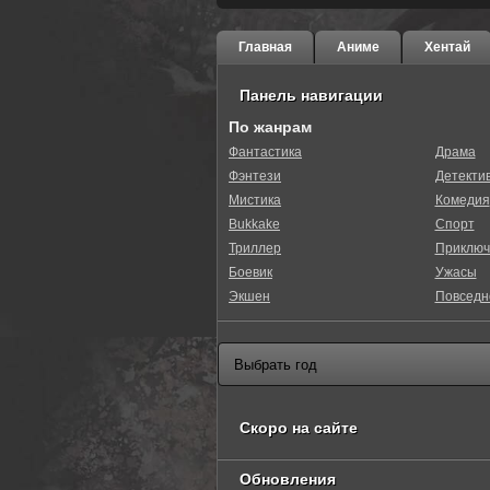
Главная
Аниме
Хентай
Панель навигации
По жанрам
Фантастика
Драма
Фэнтези
Детекти
0
1
2
3
4
5
Мистика
Комедия
Bukkake
Спорт
Триллер
Приключ
Боевик
Ужасы
Экшен
Повседн
Скоро на сайте
Обновления