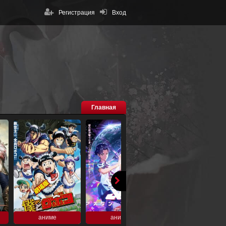
Регистрация
Вход
Главная
аниме
аниме
аниме