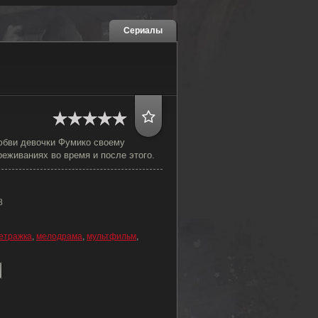
Сериалы
юбви девочки Фумико своему
еживаниях во время и после этого.
8
етражка
,
мелодрама
,
мультфильм
,