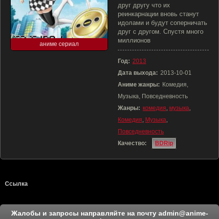
друг другу что их
реинкарнации вновь станут
идолами и будут соперничать
друг с другом. Спустя много
миллионов
аниме сериал
Год:
2013
Дата выхода:
2013-10-01
Аниме жанры:
Комедия,
Музыка, Повседневность
Жанры:
комедия
,
музыка
,
Комедия
,
Музыка
,
Повседневность
Качество:
BDRip
Ссылка
Жалобы и запросы направляйте на почту
admin@anime-