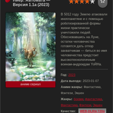
Ниер: Автомата —
Версия 1.1а (2023)
В 5012 году Землю атаковали
инопланетяне и с помощью
роботизированной формы
жизни практически
уничтожили людей.
Обосновавшись на Луне,
остатки человечества
готовятся дать отпор
захватчикам — биться во имя
человечества предстоит
высокотехнологичным
воинам-андроидам YoRHa.
Год:
2023
Дата выхода:
2023-01-07
аниме сериал
Аниме жанры:
Фантастика,
Фэнтези, Экшен
Жанры:
боевик
,
фантастика
,
Фантастика
,
Фэнтези
,
Экшен
Качество:
WEB-DLRip 720p