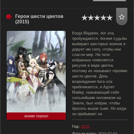
Герои шести цветов
(2015)
Когда Маджин, бог зла,
пробуждается, богиня судьбы
выбирает шестерых воинов и
дарует им силу, чтобы они
спасли мир. На теле
избранных появляется
рисунок в виде цветка,
поэтому их называют героями
шести цветов. День
возрождения бога зла
приближается, и Адлет
Майер, называющий себя
сильнейшим человеком на
Земле, был избран, чтобы
бросить вызов тьме. Но когда
он прибывает на
аниме сериал
Год:
2015
Дата выхода:
2015-07-04