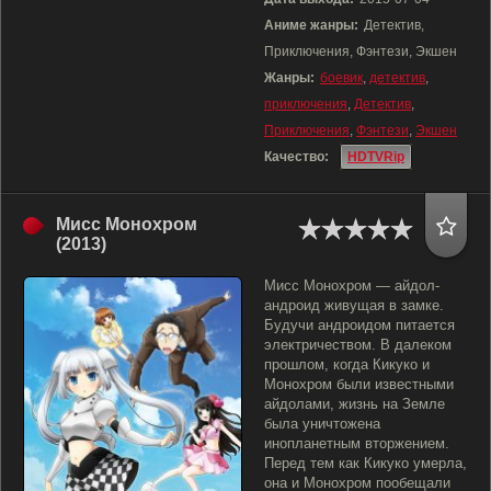
Аниме жанры:
Детектив,
Приключения, Фэнтези, Экшен
Жанры:
боевик
,
детектив
,
приключения
,
Детектив
,
Приключения
,
Фэнтези
,
Экшен
Качество:
HDTVRip
Мисс Монохром
(2013)
Мисс Монохром — айдол-
андроид живущая в замке.
Будучи андроидом питается
электричеством. В далеком
прошлом, когда Кикуко и
Монохром были известными
айдолами, жизнь на Земле
была уничтожена
инопланетным вторжением.
Перед тем как Кикуко умерла,
она и Монохром пообещали