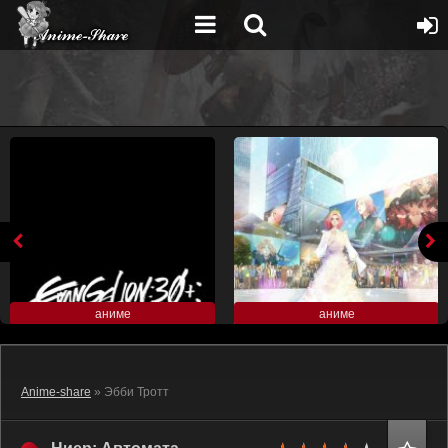
аниме
аниме
Anime-share
» Эбби Тротт