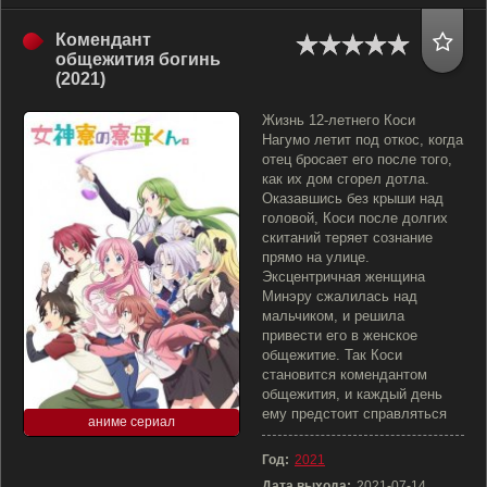
Комендант
общежития богинь
(2021)
Жизнь 12-летнего Коси
Нагумо летит под откос, когда
отец бросает его после того,
как их дом сгорел дотла.
Оказавшись без крыши над
головой, Коси после долгих
скитаний теряет сознание
прямо на улице.
Эксцентричная женщина
Минэру сжалилась над
мальчиком, и решила
привести его в женское
общежитие. Так Коси
становится комендантом
общежития, и каждый день
ему предстоит справляться
аниме сериал
Год:
2021
Дата выхода:
2021-07-14