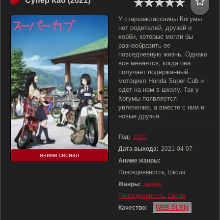
Супер Каб (2021)
У старшеклассницы Когумы
нет родителей, друзей и
хобби, которые могли бы
разнообразить ее
повседневную жизнь. Однако
все меняется, когда она
получает подержанный
мотоцикл Honda Super Cub и
едет на нем в школу. Так у
Когумы появляется
увлечение, а вместе с ним и
новые друзья.
Год:
2021
Дата выхода:
2021-04-07
аниме сериал
Аниме жанры:
Повседневность, Школа
Жанры:
драма
,
Повседневность
,
Школа
Качество:
WEB-DLRip