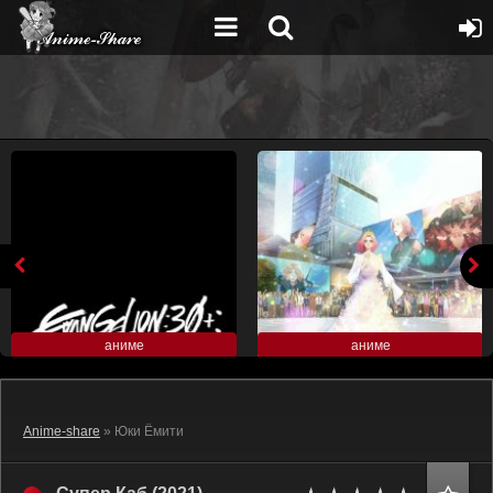
аниме
аниме
Anime-share
» Юки Ёмити