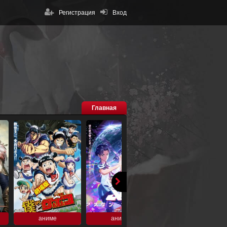
Регистрация
Вход
Главная
аниме
аниме
аниме