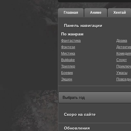
Главная
Аниме
Хентай
Панель навигации
По жанрам
Фантастика
Драма
Фэнтези
Детекти
0
1
2
3
4
5
Мистика
Комедия
Bukkake
Спорт
Триллер
Приключ
Боевик
Ужасы
Экшен
Повседн
Скоро на сайте
Обновления