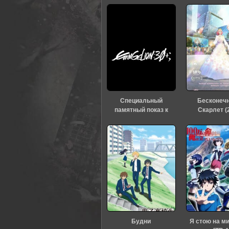
Специальный
Бесконеч
памятный показ к
Скарлет (
тридцатилетию
«Евангелиона» (2026)
Будни
Я стою на м