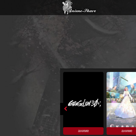
аниме
аниме