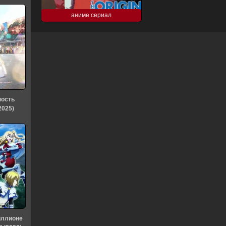
аниме сериал
ность
2025)
иллионе