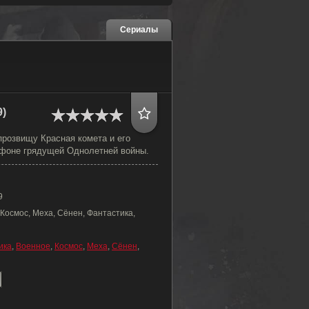
Сериалы
9)
прозвищу Красная комета и его
фоне грядущей Однолетней войны.
9
Космос, Меха, Сёнен, Фантастика,
ика
,
Военное
,
Космос
,
Меха
,
Сёнен
,