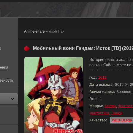
Anime-share
» Якоб Пак
в
Мобильный воин Гандам: Исток [ТВ] (201
История пилота-аса по 
сестры Сайлы Масс на 
ения
Год:
2019
евность
Дата выхода:
2019-04-2
Аниме жанры:
Военное, 
Экшен
Жанры:
боевик
,
фантаст
Фантастика
,
Экшен
Качество:
WEB-DLRip