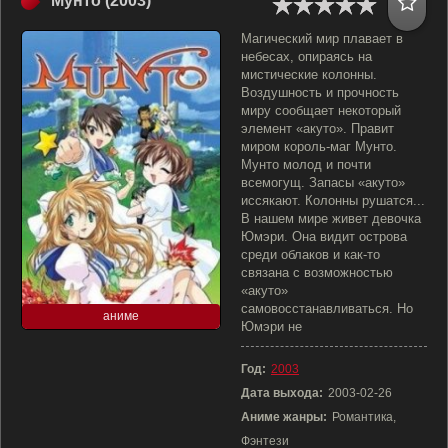
Мунто (2003)
Магический мир плавает в
небесах, опираясь на
мистические колонны.
Воздушность и прочность
миру сообщает некоторый
элемент «акуто». Правит
миром король-маг Мунто.
Мунто молод и почти
всемогущ. Запасы «акуто»
иссякают. Колонны рушатся...
В нашем мире живет девочка
Юмэри. Она видит острова
среди облаков и как-то
связана с возможностью
«акуто»
самовосстанавливаться. Но
аниме
Юмэри не
Год:
2003
Дата выхода:
2003-02-26
Аниме жанры:
Романтика,
Фэнтези