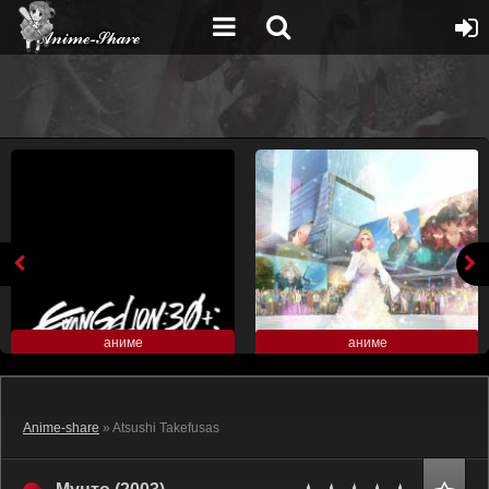
аниме
аниме
Anime-share
» Atsushi Takefusas