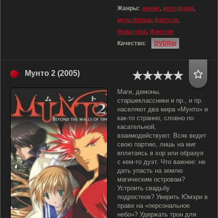
Жанры:
аниме
,
мелодрама
,
мультфильм
,
фэнтези
,
Романтика
,
Фэнтези
Качество:
DVDRip
Мунто 2 (2005)
Маги, демоны,
старшеклассники и пр., и пр.
населяют два мира «Мунто» и
как-то странно, словно по
касательной,
взаимодействуют. Всяк ведет
свою партию, лишь на миг
вплетаясь в хор или образуя
с кем-то дуэт. Что важнее: не
дать упасть на землю
магическим островам?
Устроить свадьбу
подростков? Уверить Юмэри в
праве на «персональное
небо»? Удержать трон для