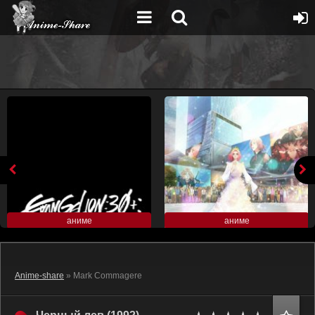
аниме
аниме
Anime-share
» Mark Commagere