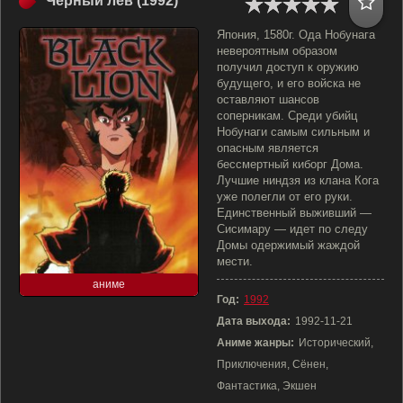
Черный лев (1992)
Япония, 1580г. Ода Нобунага
невероятным образом
получил доступ к оружию
будущего, и его войска не
оставляют шансов
соперникам. Среди убийц
Нобунаги самым сильным и
опасным является
бессмертный киборг Дома.
Лучшие ниндзя из клана Кога
уже полегли от его руки.
Единственный выживший —
Сисимару — идет по следу
Домы одержимый жаждой
мести.
аниме
Год:
1992
Дата выхода:
1992-11-21
Аниме жанры:
Исторический,
Приключения, Сёнен,
Фантастика, Экшен