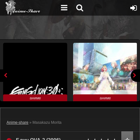
аниме
аниме
Anime-share
» Masakazu Morita