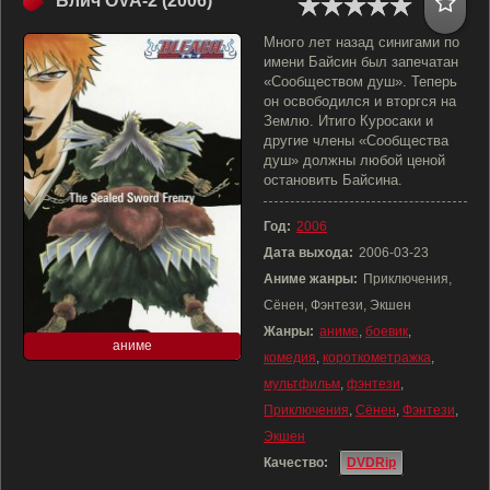
Блич OVA-2 (2006)
Много лет назад синигами по
имени Байсин был запечатан
«Сообществом душ». Теперь
он освободился и вторгся на
Землю. Итиго Куросаки и
другие члены «Сообщества
душ» должны любой ценой
остановить Байсина.
Год:
2006
Дата выхода:
2006-03-23
Аниме жанры:
Приключения,
Сёнен, Фэнтези, Экшен
Жанры:
аниме
,
боевик
,
аниме
комедия
,
короткометражка
,
мультфильм
,
фэнтези
,
Приключения
,
Сёнен
,
Фэнтези
,
Экшен
Качество:
DVDRip