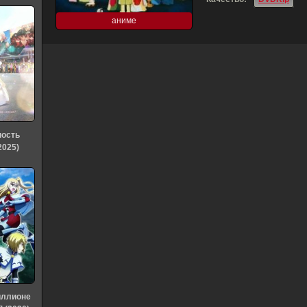
аниме
ность
2025)
иллионе