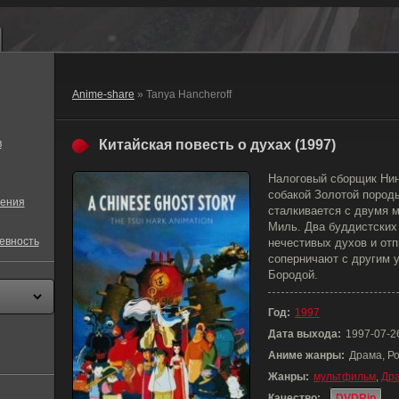
Anime-share
» Tanya Hancheroff
в
Китайская повесть о духах (1997)
Налоговый сборщик Нин
собакой Золотой породы
ения
сталкивается с двумя 
Миль. Два буддистских
евность
нечестивых духов и отп
соперничают с другим у
Бородой.
Год:
1997
Дата выхода:
1997-07-2
Аниме жанры:
Драма, Р
Жанры:
мультфильм
,
Др
Качество:
DVDRip