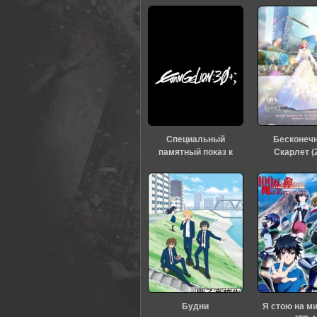
Специальный
Бесконеч
памятный показ к
Скарлет (
тридцатилетию
«Евангелиона» (2026)
Будни
Я стою на м