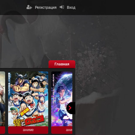
Регистрация
Вход
Главная
аниме
аниме
аниме