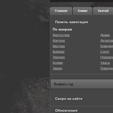
Главная
Аниме
Хентай
Панель навигации
По жанрам
Фантастика
Драма
Фэнтези
Детекти
0
1
2
3
4
5
Мистика
Комедия
Bukkake
Спорт
Триллер
Приключ
Боевик
Ужасы
Экшен
Повседн
Скоро на сайте
Обновления