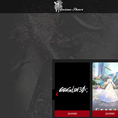
аниме
аниме