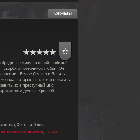
Сериалы
 бродит по миру со своей любимой
, скорбя о потерянной любви. Он
монахами - Белое Облако и Десять
 монаха, которые пытаются очистить
равить их в преступный мир,
кротителем духов - Красной
6
омантика, Фэнтези, Экшен
ама
,
Романтика
,
Фэнтези
,
Экшен