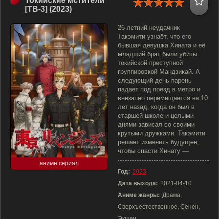
Токийские мстители
[ТВ-3] (2023)
26-летний неудачник
Такэмити узнаёт, что его
бывшая девушка Хината и её
младший брат были убиты
токийской преступной
группировкой Мандзикай. А
следующий день парень
падает под поезд в метро и
внезапно перемещается на 10
лет назад, когда он был в
старшей школе и целыми
днями зависал со своими
крутыми дружками. Такэмити
решает изменить будущее,
чтобы спасти Хинату —
аниме сериал
Год:
2023
Дата выхода:
2021-04-10
Аниме жанры:
Драма,
Сверхъестественное, Сёнен,
Экшен