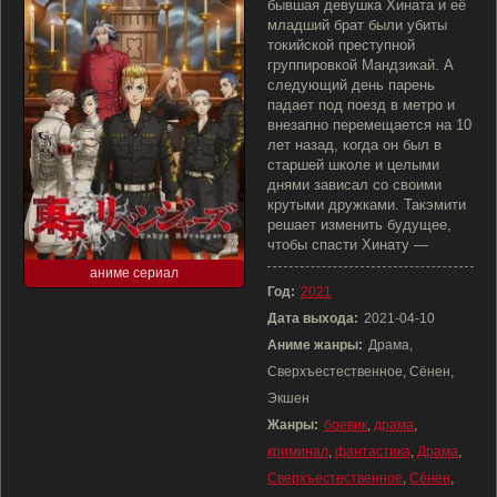
бывшая девушка Хината и её
младший брат были убиты
токийской преступной
группировкой Мандзикай. А
следующий день парень
падает под поезд в метро и
внезапно перемещается на 10
лет назад, когда он был в
старшей школе и целыми
днями зависал со своими
крутыми дружками. Такэмити
решает изменить будущее,
чтобы спасти Хинату —
аниме сериал
Год:
2021
Дата выхода:
2021-04-10
Аниме жанры:
Драма,
Сверхъестественное, Сёнен,
Экшен
Жанры:
боевик
,
драма
,
криминал
,
фантастика
,
Драма
,
Сверхъестественное
,
Сёнен
,