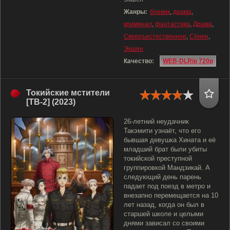
Жанры:
боевик
,
драма
,
криминал
,
фантастика
,
Драма
,
Сверхъестественное
,
Сёнен
,
Экшен
Качество:
WEB-DLRip 720p
Токийские мстители
[ТВ-2] (2023)
26-летний неудачник
Такэмити узнаёт, что его
бывшая девушка Хината и её
младший брат были убиты
токийской преступной
группировкой Мандзикай. А
следующий день парень
падает под поезд в метро и
внезапно перемещается на 10
лет назад, когда он был в
старшей школе и целыми
днями зависал со своими