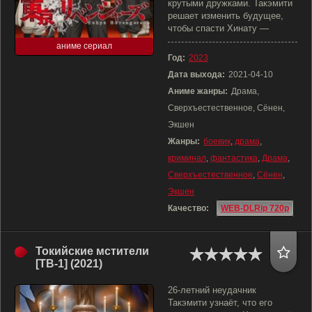
крутыми дружками. Такэмити
решает изменить будущее,
чтобы спасти Хинату —
аниме сериал
Год:
2023
Дата выхода:
2021-04-10
Аниме жанры:
Драма,
Сверхъестественное, Сёнен,
Экшен
Жанры:
боевик
,
драма
,
криминал
,
фантастика
,
Драма
,
Сверхъестественное
,
Сёнен
,
Экшен
Качество:
WEB-DLRip 720p
Токийские мстители
[ТВ-1] (2021)
26-летний неудачник
Такэмити узнаёт, что его