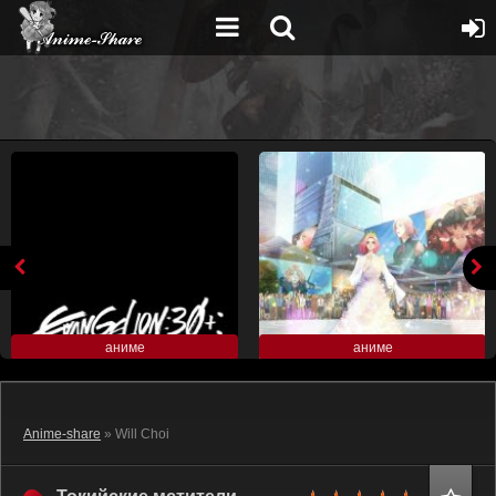
аниме
аниме
Anime-share
» Will Choi