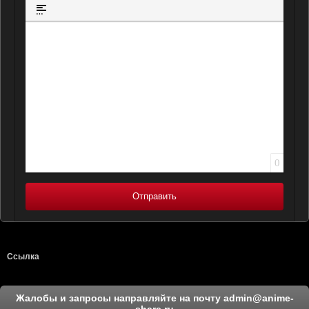
Вставка ц
Вставка спойлера
0
Отправить
Ссылка
Жалобы и запросы направляйте на почту
admin@anime-