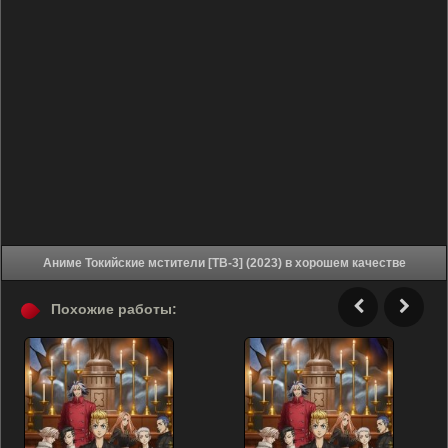
Аниме Токийские мстители [ТВ-3] (2023) в хорошем качестве
Похожие работы: