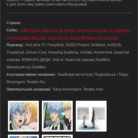
Хинату — единственный лучик света в его бессмысленной жизни,
а для этого ему нужно уничтожить Мандзикай.
Страна:
Сейю:
Griffin Puatu
,
Юки Син
,
Ю Хаяси
,
Тацухиса Судзуки
,
A.J. Beckles
,
Адзуми Ваки
,
Will Choi
,
Такуя Эгути
,
Лиззи Фриман
,
Сёта Хаяма
Перевод:
AniLibria.TV, FaulyDub, SHIZA Project, OnWave, AniDUB,
TriadaDub, Dream Cast, Amazing Dubbing, AniStar, AnimeVost, Ушастая
озвучка, КОМНАТА ДИДИ, AniLot, Ушастая озвучка.Subtitles,
Манипулятор.Subtitles
Альтернативное название:
Токийские мстители: Поднебесье / Tokyo
Revengers: Tenjiku Arc
Оригинальное название
Tokyo Revengers: Tenjiku Hen