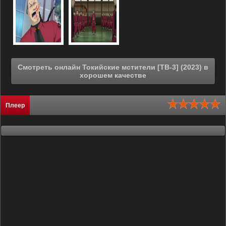
Смотреть онлайн Токийские мстители [ТВ-3] (2023) в
хорошем качестве
Плеер