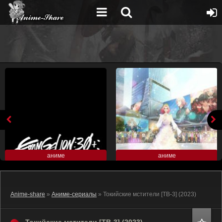
аниме
аниме
Anime-share
»
Аниме-сериалы
» Токийские мстители [ТВ-3] (2023)