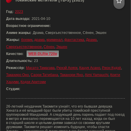
Токийские мстители [ТВ-3] (2023)
Год:
2023
Дата выхода:
2021-04-10
Возрастное ограничение:
Аниме жанры:
Драма, Сверхъестественное, Сёнен, Экшен
Жанры:
боевик
,
драма
,
криминал
,
фантастика
,
Драма
,
Сверхъестественное
,
Сёнен
,
Экшен
Качество:
WEB-DLRip 720p
Длительность:
23
Режиссёр:
Масато Тамагава
,
Рюхэй Аояги
,
Кацуя Асано
,
Рион Кудзё
,
Такахиро Оно
,
Саори Татибана
,
Таканори Яно
,
Aimi Yamauchi
,
Коити
Хацуми
,
Кодзи Аритоми
Студия:
26-летний неудачник Такэмити узнаёт, что его бывшая девушка
Хината и её младший брат были убиты токийской преступной
группировкой Мандзикай. А следующий день парень падает под поезд
в метро и внезапно перемещается на 10 лет назад, когда он был
в старшей школе и целыми днями зависал со своими крутыми
дружками. Такэмити решает изменить будущее, чтобы спасти