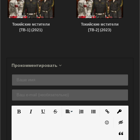
Токийские мстители
Токийские мстители
[ТВ-1] (2021)
[ТВ-2] (2023)
Прокомментировать
Полужирный
Курсив
Подчеркнутый
Зачеркнутый
Выравнивание
Нумерованный список
Маркированный списо
Вставить ссылку
Вставить 
Вставить смайли
Вставка ск